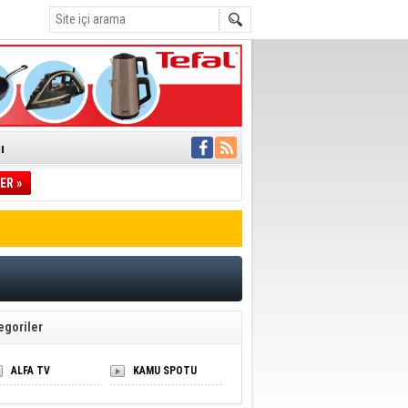
ı
ER »
pıldı
 Toplandı
A.Ş.’Ye İletti
 hızlı müdahale
'ye Geçti
egoriler
ALFA TV
KAMU SPOTU