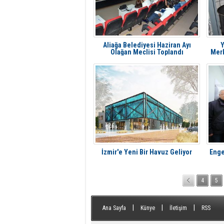
Aliağa Belediyesi Haziran Ayı
Y
Olağan Meclisi Toplandı
Merk
İzmir'e Yeni Bir Havuz Geliyor
Enge
4
5
|
|
|
Ana Sayfa
Künye
İletişim
RSS