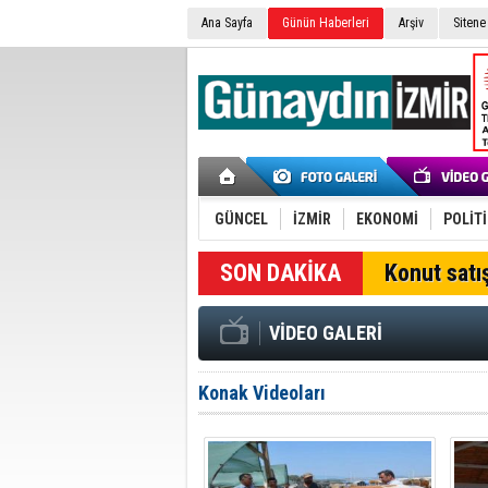
Ana Sayfa
Günün Haberleri
Arşiv
Sitene
GÜNCEL
İZMİR
EKONOMİ
POLİT
SON DAKİKA
Konut satış
VİDEO GALERİ
Konak Videoları