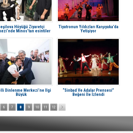
eşilova Höyüğü Ziyaretçi
Tiyatronun Yıldızları Karşıyaka’da
ezi’nde Minos’tan esintiler
Yetişiyor
lli Dinlenme Merkezi’ne İlgi
“Sinbad Ve Adalar Prensesi”
Büyük
Beğeni İle İzlendi
6
7
8
9
10
11
12