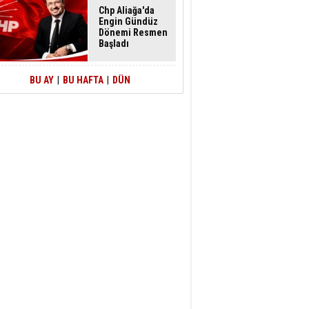
Chp Aliağa'da
Engin Gündüz
Dönemi Resmen
Başladı
BU AY
|
BU HAFTA
|
DÜN