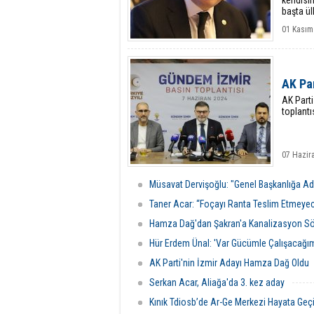
kendisin
başta ül
ulaşamaz
01 Kasım
AK Par
AK Parti
toplant
07 Hazir
Müsavat Dervişoğlu: "Genel Başkanlığa A
Taner Acar: “Foçayı Ranta Teslim Etmeye
Hamza Dağ'dan Şakran'a Kanalizasyon S
Hür Erdem Ünal: 'Var Gücümle Çalışacağı
AK Parti'nin İzmir Adayı Hamza Dağ Oldu
Serkan Acar, Aliağa'da 3. kez aday
Kınık Tdiosb’de Ar-Ge Merkezi Hayata Geç