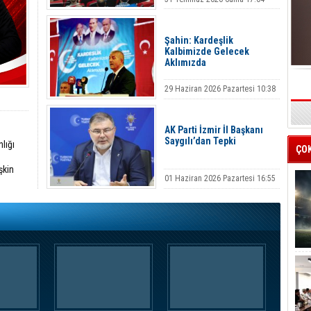
Şahin: Kardeşlik
Kalbimizde Gelecek
Aklımızda
29 Haziran 2026 Pazartesi 10:38
s
AK Parti İzmir İl Başkanı
Saygılı’dan Tepki
lığı
ÇO
şkin
01 Haziran 2026 Pazartesi 16:55