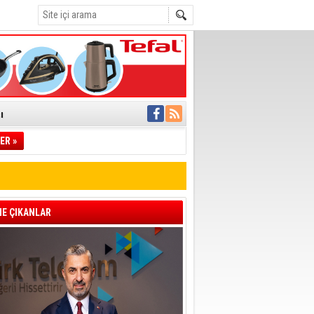
ı
pıldı
ER »
 Toplandı
A.Ş.’Ye İletti
 hızlı müdahale
'ye Geçti
E ÇIKANLAR