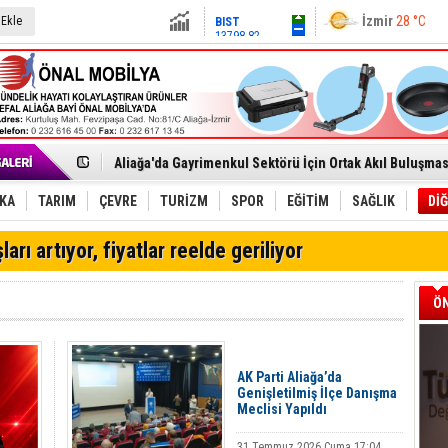
BIST
13798.82
İzmir
28 °C
 Ekle
Altın
6497.32
Dolar
47.6126
Euro
54.8163
Menemen FK Ligden Çekilme Kararı Aldı
Aliağa'da Gayrimenkul Sektörü İçin Ortak Akıl Buluşmas
Çandarlı’nın yeni Cumhuriyet Meydanı açılıyor
Chp Aliağa'da Engin Gündüz Dönemi Resmen Başladı
AK Parti Aliağa’da Genişletilmiş İlçe Danışma Meclisi Ya
İKA
TARIM
ÇEVRE
TURİZM
SPOR
EĞİTİM
SAĞLIK
DİĞ
SOCAR Türkiye ve TANAP Yönetim Kurulları İstanbul'da
Trafiği durdurup ördeği kurtardılar
ları artıyor, fiyatlar reelde geriliyor
Alto, İnşaat Sektörünün Taleplerini Gdz Elektrik Dağıtım 
Aliağa'daki yakıt tankeri yangınına İzmir İtfaiyesi’nden
Chp Aliağa'da Toplu İstifa: Yönetim Ve Üyeler Yeni Parti
ÖN
Dikili'de Doğal Gaz Ağı Genişliyor
Helvacı’da Kilim, Kültür Ve Sanat Aynı Şenlikte Buluştu
Aliağa-Midilli Hattında 3,5 Ayda 25 Bin Yolcu
Yaz Sezonunda Sahte Rezervasyon Alarmı
AK Parti Aliağa’da
Helvacı'nın Kültürel Mirası Şenlikle Yaşatılacak
Genişletilmiş İlçe Danışma
Meclisi Yapıldı
31 Temmuz 2026 Cuma 17:04