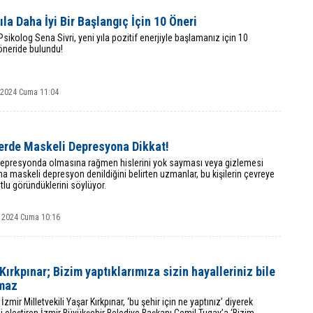
ıla Daha İyi Bir Başlangıç İçin 10 Öneri
ikolog Sena Sivri, yeni yıla pozitif enerjiyle başlamanız için 10
öneride bulundu!
k 2024 Cuma 11:04
erde Maskeli Depresyona Dikkat!
 depresyonda olmasına rağmen hislerini yok sayması veya gizlemesi
 maskeli depresyon denildiğini belirten uzmanlar, bu kişilerin çevreye
tlu göründüklerini söylüyor.
 2024 Cuma 10:16
Kırkpınar; Bizim yaptıklarımıza sizin hayalleriniz bile
maz
İzmir Milletvekili Yaşar Kırkpınar, ‘bu şehir için ne yaptınız’ diyerek