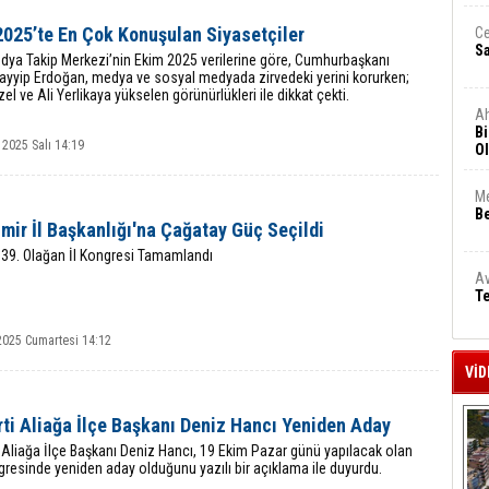
2025’te En Çok Konuşulan Siyasetçiler
Ce
S
ya Takip Merkezi’nin Ekim 2025 verilerine göre, Cumhurbaşkanı
ayyip Erdoğan, medya ve sosyal medyada zirvedeki yerini korurken;
el ve Ali Yerlikaya yükselen görünürlükleri ile dikkat çekti.
A
Bi
 2025 Salı 14:19
Ol
Me
Be
mir İl Başkanlığı'na Çağatay Güç Seçildi
 39. Olağan İl Kongresi Tamamlandı
Av
Te
2025 Cumartesi 14:12
VİD
rti Aliağa İlçe Başkanı Deniz Hancı Yeniden Aday
i Aliağa İlçe Başkanı Deniz Hancı, 19 Ekim Pazar günü yapılacak olan
gresinde yeniden aday olduğunu yazılı bir açıklama ile duyurdu.