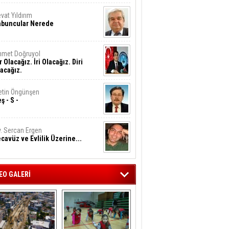
vat Yıldırım
abuncular Nerede
hmet Doğruyol
r Olacağız. İri Olacağız. Diri
acağız.
tin Öngünşen
ş - S -
. Sercan Ergen
cavüz ve Evlilik Üzerine...
EO GALERİ