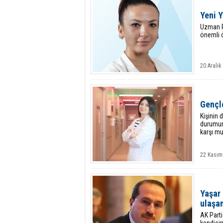
Yeni Y
Uzman Ps
önemli 
20 Aralı
Gençl
Kişinin
durumuna
karşı mu
22 Kasım
Yaşar 
ulaşa
AK Parti 