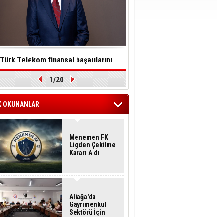
Türk Telekom finansal başarılarını
Toksinler saatler içinde so
1/20
ürdürülebilirlik vizyonuyla taçlandırdı
felç edebilir
K OKUNANLAR
Menemen FK
Ligden Çekilme
Kararı Aldı
Aliağa'da
Gayrimenkul
Sektörü İçin