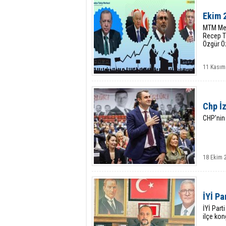
Ekim 
MTM Med
Recep T
Özgür Öz
11 Kasım
Chp İz
CHP’nin
18 Ekim 
İYİ Pa
İYİ Part
ilçe kon