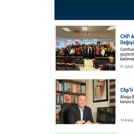
CHP A
Değiş
Cumhuriy
güçlendi
katılımla
07 Şubat
Chp'li
Aliağa B
kariyer 
14 Aralık