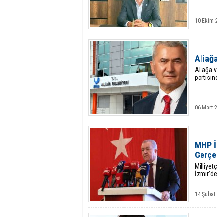
10 Ekim 
Aliağa
Aliağa 
partisind
06 Mart 
MHP İz
Gerçek
Milliyet
İzmir’d
14 Şubat