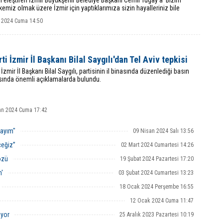
i eleştiren İzmir Büyükşehir Belediye Başkanı Cemil Tugay’a ‘Bizim
kemiz olmak üzere İzmir için yaptıklarımıza sizin hayalleriniz bile
’ diyerek yanıt
 2024 Cuma 14:50
ti İzmir İl Başkanı Bilal Saygılı'dan Tel Aviv tepkisi
 İzmir İl Başkanı Bilal Saygılı, partisinin il binasında düzenlediği basın
ısında önemli açıklamalarda bulundu.
an 2024 Cuma 17:42
dayım"
09 Nisan 2024 Salı 13:56
ceğiz”
02 Mart 2024 Cumartesi 14:26
özü
19 Şubat 2024 Pazartesi 17:20
m'
03 Şubat 2024 Cumartesi 13:23
18 Ocak 2024 Perşembe 16:55
12 Ocak 2024 Cuma 11:47
iyor
25 Aralık 2023 Pazartesi 10:19