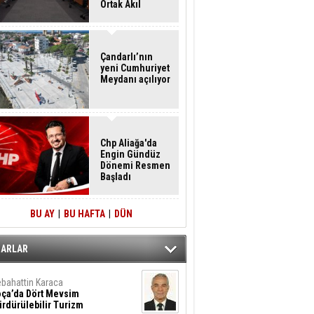
Ortak Akıl
Buluşması
Çandarlı’nın
yeni Cumhuriyet
Meydanı açılıyor
Chp Aliağa'da
Engin Gündüz
Dönemi Resmen
Başladı
BU AY
|
BU HAFTA
|
DÜN
ZARLAR
bahattin Karaca
oça’da Dört Mevsim
rdürülebilir Turizm