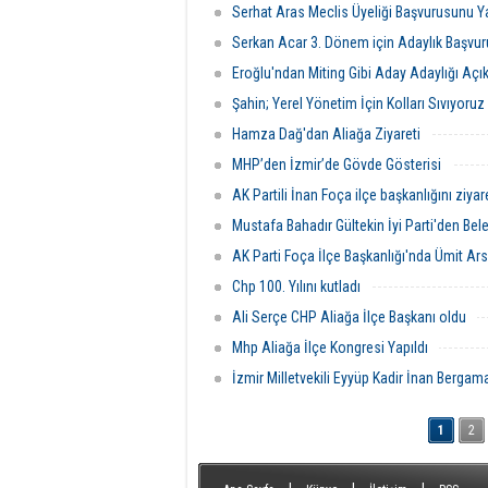
Serhat Aras Meclis Üyeliği Başvurusunu Y
Serkan Acar 3. Dönem için Adaylık Başvur
Eroğlu'ndan Miting Gibi Aday Adaylığı Açı
Şahin; Yerel Yönetim İçin Kolları Sıvıyoruz
Hamza Dağ'dan Aliağa Ziyareti
MHP’den İzmir’de Gövde Gösterisi
AK Partili İnan Foça ilçe başkanlığını ziyare
Mustafa Bahadır Gültekin İyi Parti'den Bel
AK Parti Foça İlçe Başkanlığı'nda Ümit Ar
Chp 100. Yılını kutladı
Ali Serçe CHP Aliağa İlçe Başkanı oldu
Mhp Aliağa İlçe Kongresi Yapıldı
İzmir Milletvekili Eyyüp Kadir İnan Bergama’
1
2