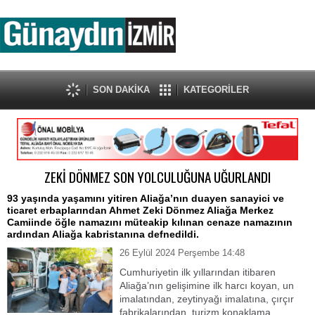
SON DAKİKA
KATEGORİLER
ZEKİ DÖNMEZ SON YOLCULUĞUNA UĞURLANDI
93 yaşında yaşamını yitiren Aliağa’nın duayen sanayici ve
ticaret erbaplarından Ahmet Zeki Dönmez Aliağa Merkez
Camiinde öğle namazını müteakip kılınan cenaze namazının
ardından Aliağa kabristanına defnedildi.
26 Eylül 2024 Perşembe 14:48
Cumhuriyetin ilk yıllarından itibaren
Aliağa’nın gelişimine ilk harcı koyan, un
imalatından, zeytinyağı imalatına, çırçır
fabrikalarından turizm konaklama