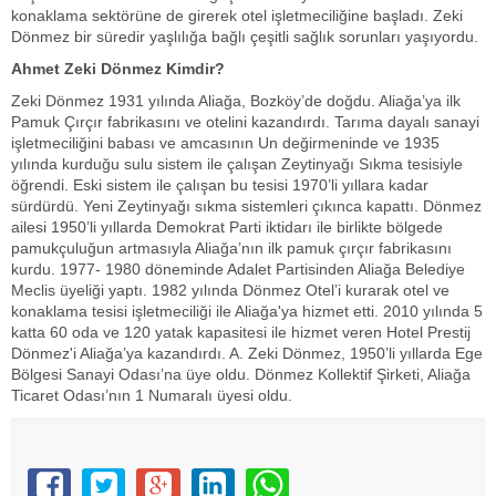
konaklama sektörüne de girerek otel işletmeciliğine başladı. Zeki
Dönmez bir süredir yaşlılığa bağlı çeşitli sağlık sorunları yaşıyordu.
Ahmet Zeki Dönmez Kimdir?
Zeki Dönmez 1931 yılında Aliağa, Bozköy’de doğdu. Aliağa’ya ilk
Pamuk Çırçır fabrikasını ve otelini kazandırdı. Tarıma dayalı sanayi
işletmeciliğini babası ve amcasının Un değirmeninde ve 1935
yılında kurduğu sulu sistem ile çalışan Zeytinyağı Sıkma tesisiyle
öğrendi. Eski sistem ile çalışan bu tesisi 1970’li yıllara kadar
sürdürdü. Yeni Zeytinyağı sıkma sistemleri çıkınca kapattı. Dönmez
ailesi 1950’li yıllarda Demokrat Parti iktidarı ile birlikte bölgede
pamukçuluğun artmasıyla Aliağa’nın ilk pamuk çırçır fabrikasını
kurdu. 1977- 1980 döneminde Adalet Partisinden Aliağa Belediye
Meclis üyeliği yaptı. 1982 yılında Dönmez Otel’i kurarak otel ve
konaklama tesisi işletmeciliği ile Aliağa'ya hizmet etti. 2010 yılında 5
katta 60 oda ve 120 yatak kapasitesi ile hizmet veren Hotel Prestij
Dönmez'i Aliağa’ya kazandırdı. A. Zeki Dönmez, 1950’li yıllarda Ege
Bölgesi Sanayi Odası’na üye oldu. Dönmez Kollektif Şirketi, Aliağa
Ticaret Odası’nın 1 Numaralı üyesi oldu.