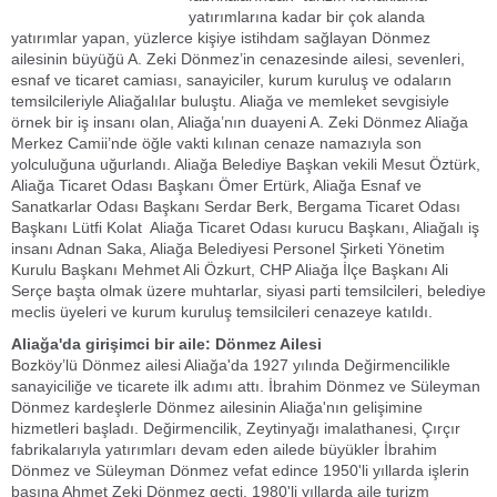
yatırımlarına kadar bir çok alanda
yatırımlar yapan, yüzlerce kişiye istihdam sağlayan Dönmez
ailesinin büyüğü A. Zeki Dönmez’in cenazesinde ailesi, sevenleri,
esnaf ve ticaret camiası, sanayiciler, kurum kuruluş ve odaların
temsilcileriyle Aliağalılar buluştu. Aliağa ve memleket sevgisiyle
örnek bir iş insanı olan, Aliağa’nın duayeni A. Zeki Dönmez Aliağa
Merkez Camii’nde öğle vakti kılınan cenaze namazıyla son
yolculuğuna uğurlandı. Aliağa Belediye Başkan vekili Mesut Öztürk,
Aliağa Ticaret Odası Başkanı Ömer Ertürk, Aliağa Esnaf ve
Sanatkarlar Odası Başkanı Serdar Berk, Bergama Ticaret Odası
Başkanı Lütfi Kolat Aliağa Ticaret Odası kurucu Başkanı, Aliağalı iş
insanı Adnan Saka, Aliağa Belediyesi Personel Şirketi Yönetim
Kurulu Başkanı Mehmet Ali Özkurt, CHP Aliağa İlçe Başkanı Ali
Serçe başta olmak üzere muhtarlar, siyasi parti temsilcileri, belediye
meclis üyeleri ve kurum kuruluş temsilcileri cenazeye katıldı.
Aliağa'da girişimci bir aile: Dönmez Ailesi
Bozköy’lü Dönmez ailesi Aliağa'da 1927 yılında Değirmencilikle
sanayiciliğe ve ticarete ilk adımı attı. İbrahim Dönmez ve Süleyman
Dönmez kardeşlerle Dönmez ailesinin Aliağa'nın gelişimine
hizmetleri başladı. Değirmencilik, Zeytinyağı imalathanesi, Çırçır
fabrikalarıyla yatırımları devam eden ailede büyükler İbrahim
Dönmez ve Süleyman Dönmez vefat edince 1950'li yıllarda işlerin
başına Ahmet Zeki Dönmez geçti. 1980'li yıllarda aile turizm