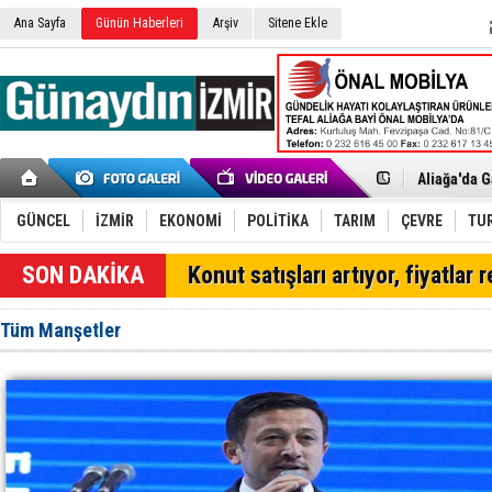
Ana Sayfa
Günün Haberleri
Arşiv
Sitene Ekle
Menemen FK
Aliağa'da G
Çandarlı’n
Chp Aliağa
AK Parti Al
GÜNCEL
İZMİR
EKONOMİ
POLİTİKA
TARIM
ÇEVRE
TU
SOCAR Türk
Trafiği dur
SON DAKİKA
Konut satışları artıyor, fiyatlar 
Alto, İnşaa
Aliağa'daki
Chp Aliağa'
Tüm Manşetler
Dikili'de D
Helvacı’da 
Aliağa-Midi
Yaz Sezonu
Helvacı'nın