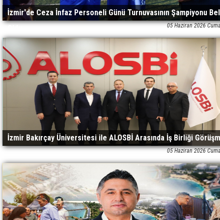
İzmir'de Ceza İnfaz Personeli Günü Turnuvasının Şampiyonu Bel
05 Haziran 2026 Cuma
Oldu
İzmir Bakırçay Üniversitesi ile ALOSBİ Arasında İş Birliği Görüş
05 Haziran 2026 Cuma