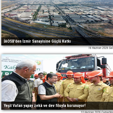
İAOSB’den İzmir Sanayisine Güçlü Katkı
16 Haziran 2026 Sal
Yeşil Vatan yapay zekâ ve dev filoyla korunuyor!
13 Haziran 2026 Cumartes