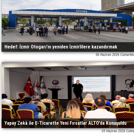
Hedef: İzmir Otogarı’nı yeniden İzmirlilere kazandırmak
06 Haziran 2026 Cumartes
Yapay Zekâ ile E-Ticarette Yeni Fırsatlar ALTO’da Konuşuldu
05 Haziran 2026 Cuma