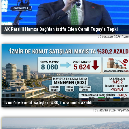
AK Parti'li Hamza Dağ'dan İstifa Eden Cemil Tugay'a Tepki
19 Haziran 2026 Cuma
İzmir'de konut satışları %30,2 oranında azaldı
18 Haziran 2026 Perşemb