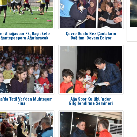
er Aliağaspor Fk, Başiskele
Çevre Dostu Bez Çantaların
ğantepesporu Ağırlayacak
Dağıtımı Devam Ediyor
ğa'da Tatil Var'dan Muhteşem
Ağa Spor Kulübü’nden
Final
Bilgilendirme Semineri