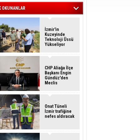
K OKUNANLAR
İzmir'in
Kuzeyinde
Teknoloji Üssü
Yükseliyor
CHP Aliağa İlçe
Başkanı Engin
Gündüz'den
Meclis
Üyelerine İstifa
Çağrısı
Onat Tüneli
İzmir trafiğine
nefes aldıracak