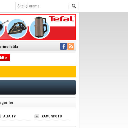
rine İstifa
ER »
ı
pıldı
 Toplandı
A.Ş.’Ye İletti
 hızlı müdahale
egoriler
'ye Geçti
ALFA TV
KAMU SPOTU