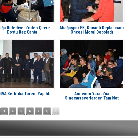
iağa Belediyesi’nden Çevre
Aliağaspor FK, Kocaeli Deplasmanı
Dostu Bez Çanta
Öncesi Moral Depoladı
VA Sertifika Töreni Yapıldı
Annemin Yarası'na
Sinemaseverlerden Tam Not
3
4
5
6
7
8