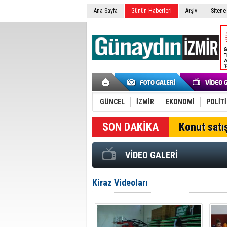
Ana Sayfa
Günün Haberleri
Arşiv
Sitene
GÜNCEL
İZMİR
EKONOMİ
POLİT
SON DAKİKA
Konut satış
VİDEO GALERİ
Kiraz Videoları