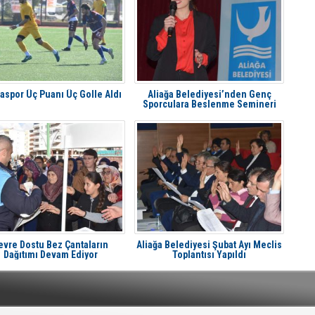
ğaspor Üç Puanı Üç Golle Aldı
Aliağa Belediyesi’nden Genç
Sporculara Beslenme Semineri
evre Dostu Bez Çantaların
Aliağa Belediyesi Şubat Ayı Meclis
Dağıtımı Devam Ediyor
Toplantısı Yapıldı