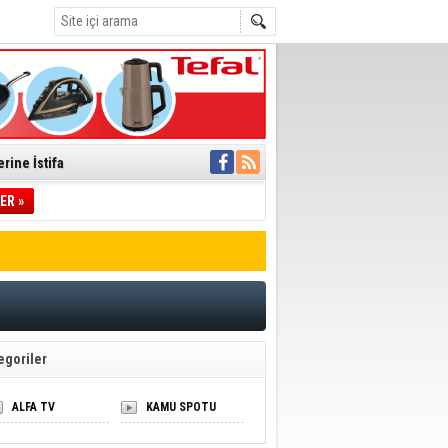
rine İstifa
ı
ER »
pıldı
 Toplandı
A.Ş.’Ye İletti
 hızlı müdahale
'ye Geçti
egoriler
ALFA TV
KAMU SPOTU