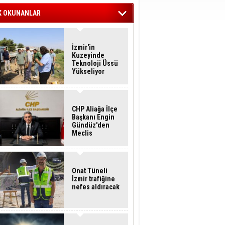
K OKUNANLAR
İzmir'in
Kuzeyinde
Teknoloji Üssü
Yükseliyor
CHP Aliağa İlçe
Başkanı Engin
Gündüz'den
Meclis
Üyelerine İstifa
Çağrısı
Onat Tüneli
İzmir trafiğine
nefes aldıracak