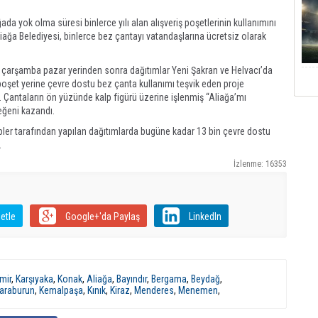
a yok olma süresi binlerce yılı alan alışveriş poşetlerinin kullanımını
iağa Belediyesi, binlerce bez çantayı vatandaşlarına ücretsiz olarak
e çarşamba pazar yerinden sonra dağıtımlar Yeni Şakran ve Helvacı’da
poşet yerine çevre dostu bez çanta kullanımı teşvik eden proje
 Çantaların ön yüzünde kalp figürü üzerine işlenmiş “Aliağa’mı
eğeni kazandı.
pler tarafından yapılan dağıtımlarda bugüne kadar 13 bin çevre dostu
.
İzlenme: 16353
etle
Google+'da Paylaş
LinkedIn
mir
,
Karşıyaka
,
Konak
,
Aliağa
,
Bayındır
,
Bergama
,
Beydağ
,
araburun
,
Kemalpaşa
,
Kınık
,
Kiraz
,
Menderes
,
Menemen
,