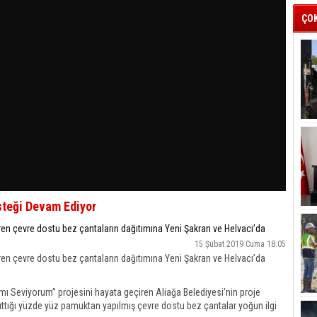
ÇO
steği Devam Ediyor
ren çevre dostu bez çantaların dağıtımına Yeni Şakran ve Helvacı’da
15 Şubat 2019 Cuma 18:05
ren çevre dostu bez çantaların dağıtımına Yeni Şakran ve Helvacı’da
’mı Seviyorum” projesini hayata geçiren Aliağa Belediyesi’nin proje
ttığı yüzde yüz pamuktan yapılmış çevre dostu bez çantalar yoğun ilgi