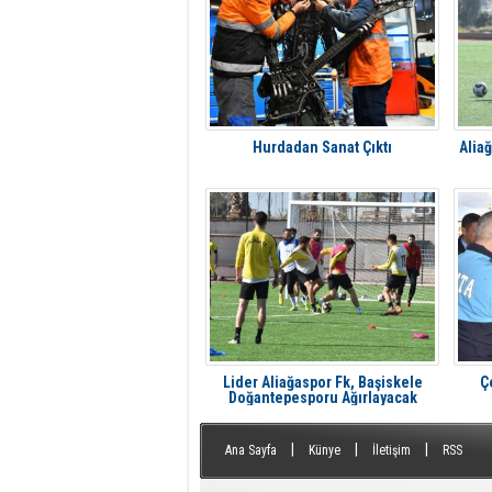
Hurdadan Sanat Çıktı
Alia
Lider Aliağaspor Fk, Başiskele
Ç
Doğantepesporu Ağırlayacak
|
|
|
Ana Sayfa
Künye
İletişim
RSS