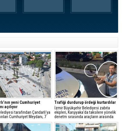
lı’nın yeni Cumhuriyet
Trafiği durdurup ördeği kurtardılar
ı açılıyor
İzmir Büyükşehir Belediyesi zabıta
Belediyesi tarafından Çandarlı’ya
ekipleri, Karşıyaka'da taksilere yönelik
ırılan Cumhuriyet Meydanı, 7
denetm sırasında araçların arasında
s Cuma günü düzenlenecek
kalan yeşilbaşlı dişi ördeği fark ederek
i bir törenle hizmete açılıyor.
trafiği durdurdu.