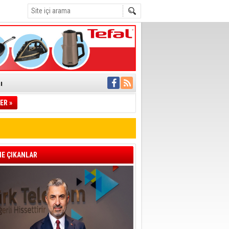
ı
pıldı
ER »
 Toplandı
A.Ş.’Ye İletti
 hızlı müdahale
'ye Geçti
E ÇIKANLAR