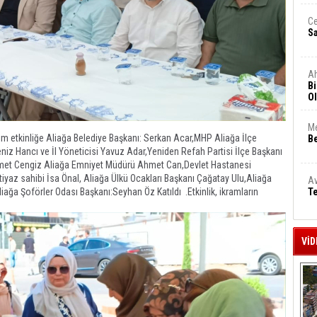
Ce
S
A
Bi
Ol
Me
tım etkinliğe ​Aliağa Belediye Başkanı: Serkan Acar,MHP Aliağa İlçe
Be
eniz Hancı ve İl Yöneticisi Yavuz Adar,​Yeniden Refah Partisi İlçe Başkanı
hmet Cengiz ​Aliağa Emniyet Müdürü Ahmet Can,​Devlet Hastanesi
yaz sahibi İsa Önal, Aliağa ​Ülkü Ocakları Başkanı Çağatay Ulu,​Aliağa
Av
Te
ağa Şoförler Odası Başkanı:Seyhan Öz Katıldı .Etkinlik, ikramların
VİD