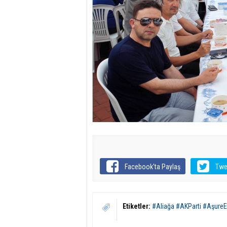
Facebook'ta Paylaş
Twe
Etiketler:
#Aliağa #AKParti #AşureEt