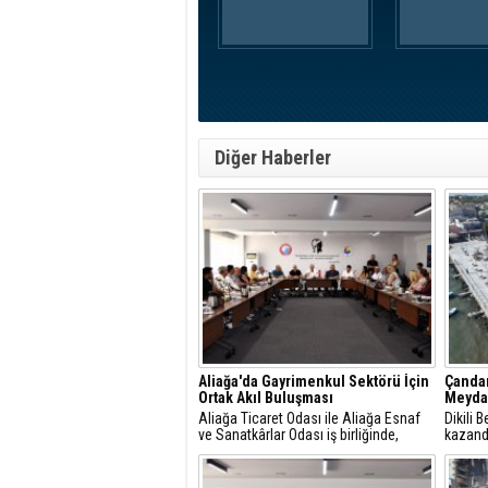
Diğer Haberler
Aliağa'da Gayrimenkul Sektörü İçin
Çandar
Ortak Akıl Buluşması
Meydan
Aliağa Ticaret Odası ile Aliağa Esnaf
Dikili 
ve Sanatkârlar Odası iş birliğinde,
kazand
ilçede faaliyet gösteren gayrimenkul
Ağusto
danışmanlarıyla sektörel istişare
görkeml
toplantısı gerçekleştirildi.