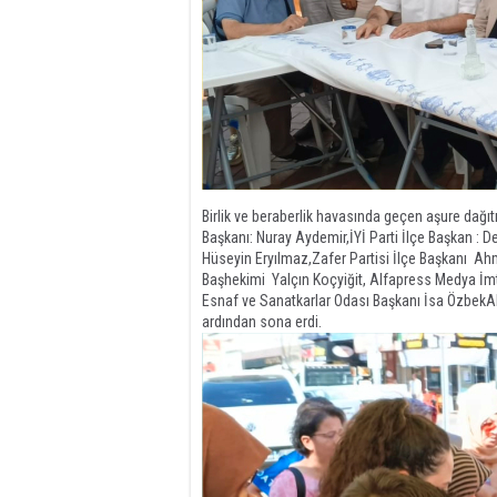
​Birlik ve beraberlik havasında geçen aşure dağı
Başkanı: Nuray Aydemir,​İYİ Parti İlçe Başkan : D
Hüseyin Eryılmaz,​Zafer Partisi İlçe Başkanı A
Başhekimi Yalçın Koçyiğit, Alfapress Medya İmti
Esnaf ve Sanatkarlar Odası Başkanı İsa Özbek​Ali
ardından sona erdi.