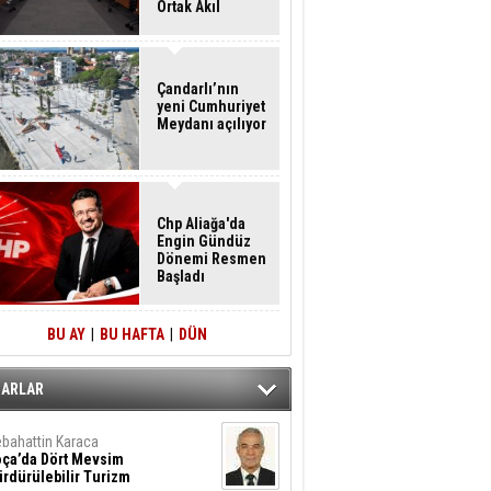
Ortak Akıl
Buluşması
Çandarlı’nın
yeni Cumhuriyet
Meydanı açılıyor
Chp Aliağa'da
Engin Gündüz
Dönemi Resmen
Başladı
BU AY
|
BU HAFTA
|
DÜN
ZARLAR
bahattin Karaca
oça’da Dört Mevsim
rdürülebilir Turizm