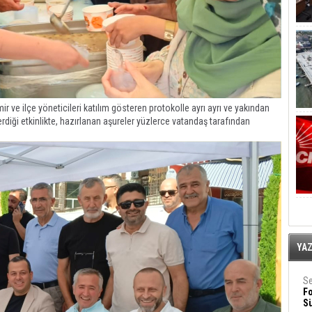
ir ve ilçe yöneticileri katılım gösteren protokolle ayrı ayrı ve yakından
terdiği etkinlikte, hazırlanan aşureler yüzlerce vatandaş tarafından
YA
Se
F
Sü