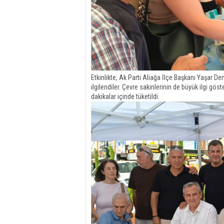
Etkinlikte, Ak Parti Aliağa İlçe Başkanı Yaşar Dem
ilgilendiler. Çevre sakinlerinin de büyük ilgi gös
dakikalar içinde tüketildi.