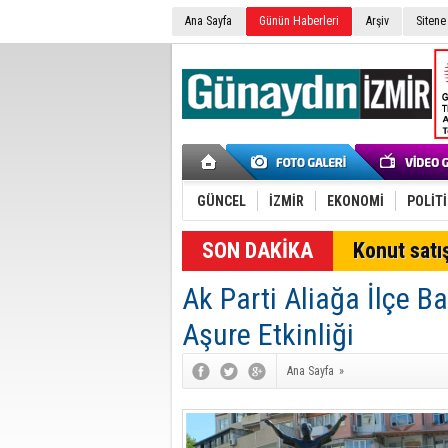
Ana Sayfa
Günün Haberleri
Arşiv
Sitene
GÜNCEL
İZMİR
EKONOMİ
POLİT
SON DAKİKA
Konut satış
Ak Parti Aliağa İlçe B
Aşure Etkinliği
Ana Sayfa
»