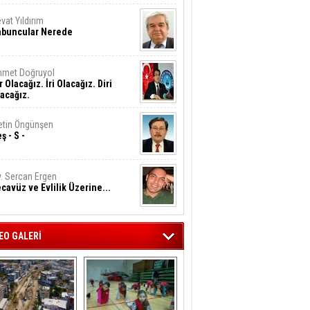
vat Yıldırım
abuncular Nerede
hmet Doğruyol
r Olacağız. İri Olacağız. Diri
acağız.
tin Öngünşen
ş - S -
. Sercan Ergen
cavüz ve Evlilik Üzerine...
EO GALERİ