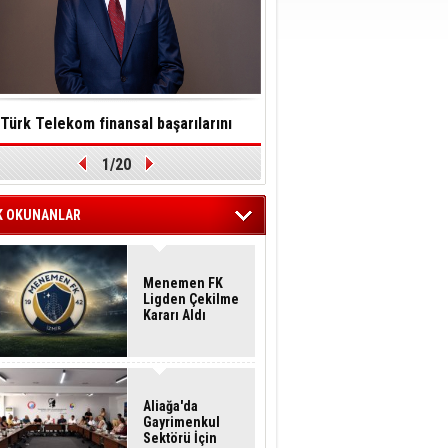
Türk Telekom finansal başarılarını
Toksinler saatler içinde so
1/20
ürdürülebilirlik vizyonuyla taçlandırdı
felç edebilir
K OKUNANLAR
Menemen FK
Ligden Çekilme
Kararı Aldı
Aliağa'da
Gayrimenkul
Sektörü İçin