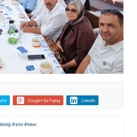
etle
Google+'da Paylaş
LinkedIn
kinliği #İzmir #Haber