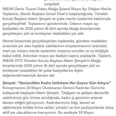
vurguladı.
İMEAK Deniz Ticaret Odası Aliağa Şubesi Mayıs Ayı Olağan Meclis
Toplantısı, Meclis Başkanı İsmail Önal’ın başkanlığında; Yönetim
Kurulu Başkanı Adem Şimşek ve şube meclis üyelerinin katılımıyla
gerçekleştirildi. Toplantının gündeminde, Odanın mayıs ayı
faaliyetleri ile 2026 yılının ilk dört ayında Aliağa limanlarında
gerçekleşen yük ve konteyner istatistikleri yer aldı.
Hizmet binasında gerçekleştirilen toplantıda, gündem maddeleri
arasında yer alan toplantı zabıtlarının onaylanmasının ardından
mart ayı mizanı meclis üyelerinin onayına sunuldu ve oy birliğiyle
kabul edildi. Ardından mayıs ayı faaliyet raporu paylaşıldı. Toplantı,
İMEAK DTO Yönetim Kurulu Başkanı Adem Şimşek’in Aliağa
limanlarında 2026 yılının ilk dört ayında gerçekleşen yük ve
konteyner istatistikleri ile şube faaliyetlerine ilişkin
değerlendirmeleriyle devam etti.
Şimşek: “Denizcilikte Kadın İstihdamı Her Geçen Gün Artıyor”
Konuşmasına 18 Mayıs Uluslararası Denizci Kadınlar Günü’nü
kutlayarak başlayan Adem Şimşek, “Değişen ve gelişen denizcilik
sektörümüz göz önüne alındığında, kadın iş gücünün artarak
devam ettiğini görüyorum. Kadınlarımızın bilgi, beceri ve
eğitimleriyle birlikte firma sahibi, yönetici ve tüm pozisyonlarda daha
aktif yer alacaklarına inanıyorum. Bu vesileyle 18 Mayıs