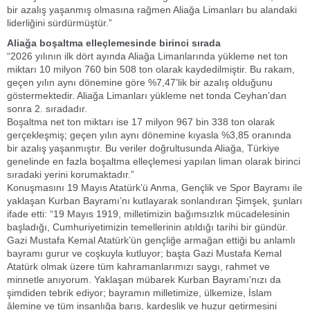
bir azalış yaşanmış olmasına rağmen Aliağa Limanları bu alandaki
liderliğini sürdürmüştür.”
Aliağa boşaltma elleçlemesinde birinci sırada
“2026 yılının ilk dört ayında Aliağa Limanlarında yükleme net ton
miktarı 10 milyon 760 bin 508 ton olarak kaydedilmiştir. Bu rakam,
geçen yılın aynı dönemine göre %7,47’lik bir azalış olduğunu
göstermektedir. Aliağa Limanları yükleme net tonda Ceyhan’dan
sonra 2. sıradadır.
Boşaltma net ton miktarı ise 17 milyon 967 bin 338 ton olarak
gerçekleşmiş; geçen yılın aynı dönemine kıyasla %3,85 oranında
bir azalış yaşanmıştır. Bu veriler doğrultusunda Aliağa, Türkiye
genelinde en fazla boşaltma elleçlemesi yapılan liman olarak birinci
sıradaki yerini korumaktadır.”
Konuşmasını 19 Mayıs Atatürk’ü Anma, Gençlik ve Spor Bayramı ile
yaklaşan Kurban Bayramı’nı kutlayarak sonlandıran Şimşek, şunları
ifade etti: “19 Mayıs 1919, milletimizin bağımsızlık mücadelesinin
başladığı, Cumhuriyetimizin temellerinin atıldığı tarihi bir gündür.
Gazi Mustafa Kemal Atatürk’ün gençliğe armağan ettiği bu anlamlı
bayramı gurur ve coşkuyla kutluyor; başta Gazi Mustafa Kemal
Atatürk olmak üzere tüm kahramanlarımızı saygı, rahmet ve
minnetle anıyorum. Yaklaşan mübarek Kurban Bayramı’nızı da
şimdiden tebrik ediyor; bayramın milletimize, ülkemize, İslam
âlemine ve tüm insanlığa barış, kardeşlik ve huzur getirmesini