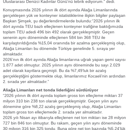
Uluslararası Denizci Kadınlar Günü’nü tebrik ediyorum.” dedi.
Konuşmasında 2026 yılının ilk dört ayında Aliağa Limanlarında
gerçekleşen yük ve konteyner istatistiklerine ilişkin bilgiler paylaşan
Başkan Şimşek, şu değerlendirmelerde bulundu:“2026 yılının ilk
dört ayında TEU bazlı elleçlenen konteyner trafiğine baktığımızda
toplam TEU adedi 496 bin 492 olarak gerçekleşmiştir. Geçen
senenin aynı döneminde elleçlenen 584 bin 368 TEU ile
karşılaştırıldığında %15,04 oranında bir azalma gerçekleşmiş olup,
Aliağa Limanları bu dönemde Türkiye genelinde 5. sıraya yer
almaktadır.
2026’nın ilk dört ayında Aliağa limanlarına uğrak yapan gemi sayısı
1.877 adet olmuştur. 2025 yılının aynı döneminde bu sayı 2.029
adet olarak kayıtlara geçmişti. Bu da %7,49’luk bir azalış
gerçekleştiğini göstermekte olup, limanlarımız Kocaeli’nin ardından
2. sırada yer almaktadır.”
Aliağa Limanları net tonda liderliğini sürdürüyor
“2026 yılının ilk dört ayında toplam gross ton elleçleme miktarı 37
milyon 310 bin 238 ton olarak gerçekleşmiştir. Geçen yılın aynı
dönemine göre %8,22 azalış gerçekleşmiş olup, Aliağa Limanları
toplam gross ton elleçlemede 2. sırada yer almaktadır.
2026 yılı Nisan ayı itibarıyla elleçlenen net ton miktarı ise 28 milyon
727 bin 846 ton olmuştur. Bu rakam, geçen yılın aynı döneminde
30 milyon 316 bin 325 tondu. Buna göre net ton bazında %5,24’lük