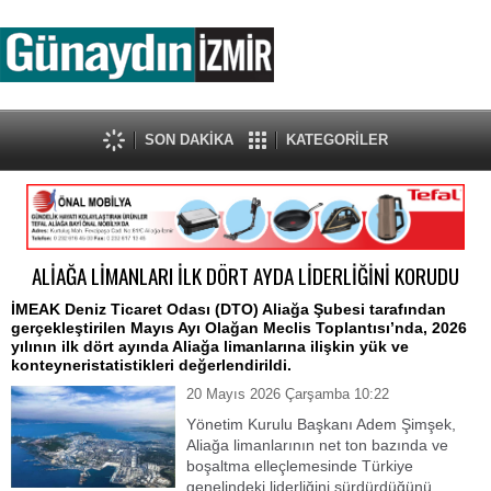
SON DAKİKA
KATEGORİLER
ALİAĞA LİMANLARI İLK DÖRT AYDA LİDERLİĞİNİ KORUDU
İMEAK Deniz Ticaret Odası (DTO) Aliağa Şubesi tarafından
gerçekleştirilen Mayıs Ayı Olağan Meclis Toplantısı’nda, 2026
yılının ilk dört ayında Aliağa limanlarına ilişkin yük ve
konteyneristatistikleri değerlendirildi.
20 Mayıs 2026 Çarşamba 10:22
Yönetim Kurulu Başkanı Adem Şimşek,
Aliağa limanlarının net ton bazında ve
boşaltma elleçlemesinde Türkiye
genelindeki liderliğini sürdürdüğünü