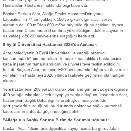
Hastalıkları Hastanesi hakkında bilgi talep etti.
Başkan Serkan Acar, Aliağa Devlet Hastanesi'nin yatak
kapasitesinin 74'ten yaklaşık 150’ye çıkarıldığını, acil servis
alanının da 100 m²'den 800 m²'ye büyütüldüğünü açıkladı. Ayrıca
hastanenin C sınıfından B sınıfına yükseltildiğini, doktor sayısının
da yaklaşık 80-90 seviyelerine ulaştığını ifade etti.
9 Eylül Üniversitesi Hastanesi 2026’da Açılacak
Acar, belediyenin 9 Eylül Üniversitesi ile yaptığı protokol
kapsamında 54 bin metrekarelik meslek hastalıkları hastanesinin
kaba inşaatının tamamlandığını ve üniversiteye teslim edildiğini
belirtti. Başkan Acar, projenin %80’inin tamamlandığını ve üniversite
yönetiminin hastaneyi 2026 yılında faaliyete geçirmeyi planladığını
aktardı.
Yeni hastanenin 200 yataklı olarak planlandığını ancak gerektiğinde
400 yatağa çıkarılabilecek altyapıya sahip olduğunu kaydeden Acar,
hastanenin Sağlık Bakanlığı ile ortak işletilmesi yönünde
görüşmelerin sürdüğünü, bu durumda doktor ve sağlık personeli
kadrolarının daha da güçleneceğini belirtti.
"Aliağa’nın Sağlık Sorunu Bizim de Sorumluluğumuz"
Başkan Acar, “Bizim belediyecilik anlayışımızda, bu görev falan