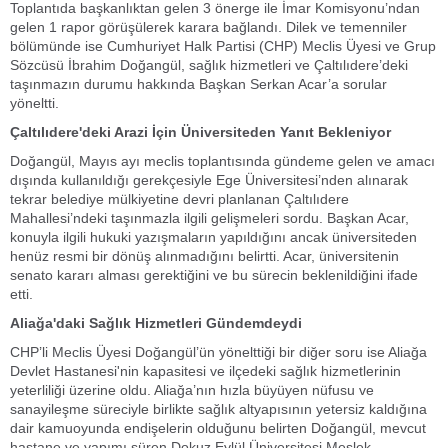
Toplantıda başkanlıktan gelen 3 önerge ile İmar Komisyonu’ndan
gelen 1 rapor görüşülerek karara bağlandı. Dilek ve temenniler
bölümünde ise Cumhuriyet Halk Partisi (CHP) Meclis Üyesi ve Grup
Sözcüsü İbrahim Doğangül, sağlık hizmetleri ve Çaltılıdere’deki
taşınmazın durumu hakkında Başkan Serkan Acar’a sorular
yöneltti.
Çaltılıdere'deki Arazi İçin Üniversiteden Yanıt Bekleniyor
Doğangül, Mayıs ayı meclis toplantısında gündeme gelen ve amacı
dışında kullanıldığı gerekçesiyle Ege Üniversitesi’nden alınarak
tekrar belediye mülkiyetine devri planlanan Çaltılıdere
Mahallesi’ndeki taşınmazla ilgili gelişmeleri sordu. Başkan Acar,
konuyla ilgili hukuki yazışmaların yapıldığını ancak üniversiteden
henüz resmi bir dönüş alınmadığını belirtti. Acar, üniversitenin
senato kararı alması gerektiğini ve bu sürecin beklenildiğini ifade
etti.
Aliağa'daki Sağlık Hizmetleri Gündemdeydi
CHP’li Meclis Üyesi Doğangül’ün yönelttiği bir diğer soru ise Aliağa
Devlet Hastanesi'nin kapasitesi ve ilçedeki sağlık hizmetlerinin
yeterliliği üzerine oldu. Aliağa’nın hızla büyüyen nüfusu ve
sanayileşme süreciyle birlikte sağlık altyapısının yetersiz kaldığına
dair kamuoyunda endişelerin olduğunu belirten Doğangül, mevcut
hastane ve yapımı süren Dokuz Eylül Üniversitesi Meslek