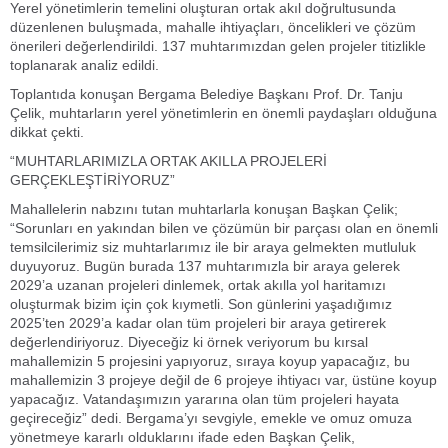
Yerel yönetimlerin temelini oluşturan ortak akıl doğrultusunda
düzenlenen buluşmada, mahalle ihtiyaçları, öncelikleri ve çözüm
önerileri değerlendirildi. 137 muhtarımızdan gelen projeler titizlikle
toplanarak analiz edildi.
Toplantıda konuşan Bergama Belediye Başkanı Prof. Dr. Tanju
Çelik, muhtarların yerel yönetimlerin en önemli paydaşları olduğuna
dikkat çekti.
“MUHTARLARIMIZLA ORTAK AKILLA PROJELERİ
GERÇEKLEŞTİRİYORUZ”
Mahallelerin nabzını tutan muhtarlarla konuşan Başkan Çelik;
“Sorunları en yakından bilen ve çözümün bir parçası olan en önemli
temsilcilerimiz siz muhtarlarımız ile bir araya gelmekten mutluluk
duyuyoruz. Bugün burada 137 muhtarımızla bir araya gelerek
2029’a uzanan projeleri dinlemek, ortak akılla yol haritamızı
oluşturmak bizim için çok kıymetli. Son günlerini yaşadığımız
2025’ten 2029’a kadar olan tüm projeleri bir araya getirerek
değerlendiriyoruz. Diyeceğiz ki örnek veriyorum bu kırsal
mahallemizin 5 projesini yapıyoruz, sıraya koyup yapacağız, bu
mahallemizin 3 projeye değil de 6 projeye ihtiyacı var, üstüne koyup
yapacağız. Vatandaşımızın yararına olan tüm projeleri hayata
geçireceğiz” dedi. Bergama’yı sevgiyle, emekle ve omuz omuza
yönetmeye kararlı olduklarını ifade eden Başkan Çelik,