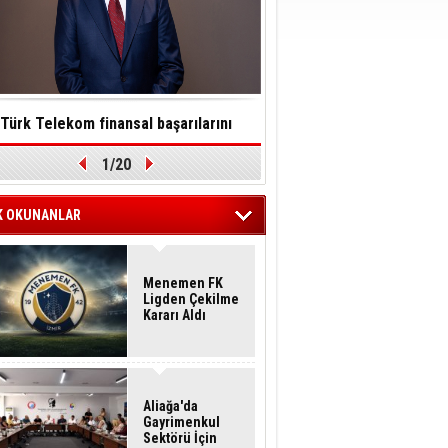
Türk Telekom finansal başarılarını
Toksinler saatler içinde so
1/20
ürdürülebilirlik vizyonuyla taçlandırdı
felç edebilir
K OKUNANLAR
Menemen FK
Ligden Çekilme
Kararı Aldı
Aliağa'da
Gayrimenkul
Sektörü İçin