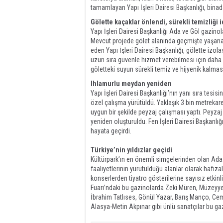
tamamlayan Yapı İşleri Dairesi Başkanlığı, bina
Gölette kaçaklar önlendi, sürekli temizliği 
Yapı İşleri Dairesi Başkanlığı Ada ve Göl gazinol
Mevcut projede gölet alanında geçmişte yaşana
eden Yapı İşleri Dairesi Başkanlığı, gölette izo
uzun sıra güvenle hizmet verebilmesi için daha 
göletteki suyun sürekli temiz ve hijyenik kalma
Ihlamurlu meydan yeniden
Yapı İşleri Dairesi Başkanlığı’nın yanı sıra tesi
özel çalışma yürütüldü. Yaklaşık 3 bin metrekar
uygun bir şekilde peyzaj çalışması yaptı. Pey
yeniden oluşturuldu. Fen İşleri Dairesi Başkanlı
hayata geçirdi.
Türkiye’nin yıldızlar geçidi
Kültürpark’ın en önemli simgelerinden olan Ada 
faaliyetlerinin yürütüldüğü alanlar olarak hafızal
konserlerden tiyatro gösterilerine sayısız etkinli
Fuarı’ndaki bu gazinolarda Zeki Müren, Müzeyy
İbrahim Tatlıses, Gönül Yazar, Barış Manço, Cem 
Alasya-Metin Akpınar gibi ünlü sanatçılar bu ga