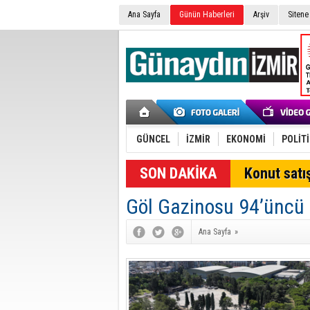
Ana Sayfa
Günün Haberleri
Arşiv
Sitene
GÜNCEL
İZMİR
EKONOMİ
POLİT
SON DAKİKA
Konut satış
Göl Gazinosu 94’üncü İ
Ana Sayfa
»