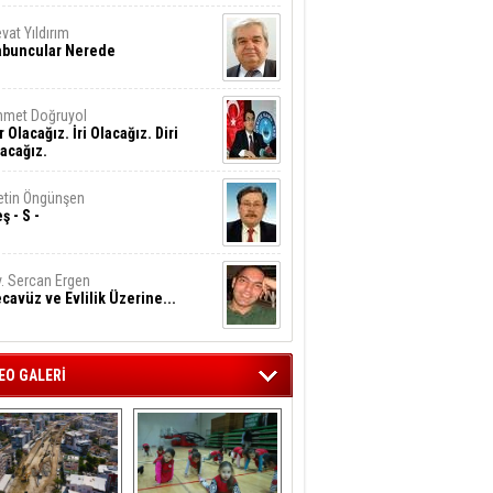
vat Yıldırım
abuncular Nerede
hmet Doğruyol
r Olacağız. İri Olacağız. Diri
acağız.
tin Öngünşen
ş - S -
. Sercan Ergen
cavüz ve Evlilik Üzerine...
EO GALERİ