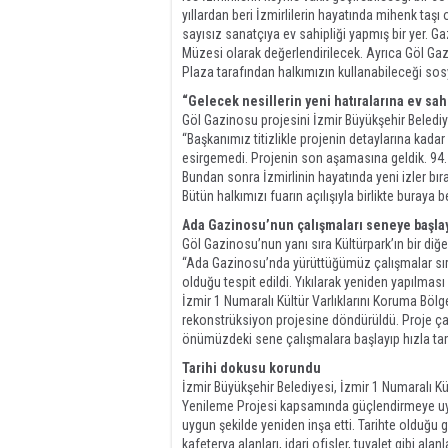
yıllardan beri İzmirlilerin hayatında mihenk taşı
sayısız sanatçıya ev sahipliği yapmış bir yer. 
Müzesi olarak değerlendirilecek. Ayrıca Göl Gaz
Plaza tarafından halkımızın kullanabileceği sosy
“Gelecek nesillerin yeni hatıralarına ev sah
Göl Gazinosu projesini İzmir Büyükşehir Belediye
“Başkanımız titizlikle projenin detaylarına kadar 
esirgemedi. Projenin son aşamasına geldik. 94. 
Bundan sonra İzmirlinin hayatında yeni izler bıra
Bütün halkımızı fuarın açılışıyla birlikte buraya
Ada Gazinosu’nun çalışmaları seneye başl
Göl Gazinosu’nun yanı sıra Kültürpark’ın bir di
“Ada Gazinosu’nda yürüttüğümüz çalışmalar sıra
olduğu tespit edildi. Yıkılarak yeniden yapılmas
İzmir 1 Numaralı Kültür Varlıklarını Koruma Bö
rekonstrüksiyon projesine döndürüldü. Proje ç
önümüzdeki sene çalışmalara başlayıp hızla ta
Tarihi dokusu korundu
İzmir Büyükşehir Belediyesi, İzmir 1 Numaralı K
Yenileme Projesi kapsamında güçlendirmeye uygu
uygun şekilde yeniden inşa etti. Tarihte olduğu 
kafeterya alanları, idari ofisler, tuvalet gibi al