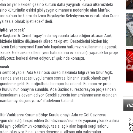
 olan bir yer. Eskiden gazino kültürü daha yaygındı. Burası ülkemizdeki
Gazino kültürünün eskisi gibi yaygın olmaması nedeniyle alan Mutfak
inosu’nun bir kısmı da İzmir Büyükşehir Belediyemizin iştiraki olan Grand
al tesis olarak işletilecek” dedi.
ipliği yapacak”
 Başkanı Dr. Cemil Tugay’ın da heyecanla takip ettiğini aktaran Açık,
bizlerle birlikte düşünerek süreci takip etti. Desteklerini bizden hiç
İzmir Enternasyonal Fuarı’nda kapılarını halkımızın kullanımına açacak.
kacak. Gelecek nesillerin yeni hatıralarına ev sahipliği yapacak bir proje.
 bekliyoruz; herkesi davet ediyoruz” şeklinde konuştu.
ayacak
ğer sembol yapısı Ada Gazinosu süreci hakkında bilgi veren Onur Açık,
sında sıva raspası uygulaması sonrası binanın statik olarak zayıf
ı gündeme geldi. Bu doğrultuda bir rapor hazırlandı. Bu rapor ve proje
lge Kurulu'nun onayına sunuldu. Ada Gazinosu restorasyon projesinden
alışmalarımız devam ediyor. Gerekli sürecin tamamlanmasının ardından
mamlamayı düşünüyoruz” ifadelerini kullandı.
YA
ültür Varlıklarını Koruma Bölge Kurulu onaylı Ada ve Göl Gazinosu
Se
n olmadığı tespit edilen Göl Gazinosu’nun eski yapısını yıkarak aslına
F
gibi aynı görünümün korunduğu tesis, açık alan kapalı sergi salonu,
Sü
anlardan oluşuyor. Bina, zemin döşemesi, altyapı gibi çalışmaları