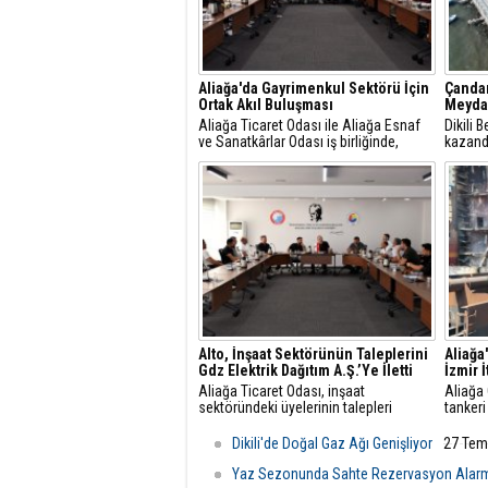
Aliağa'da Gayrimenkul Sektörü İçin
Çandar
Ortak Akıl Buluşması
Meydan
Aliağa Ticaret Odası ile Aliağa Esnaf
Dikili 
ve Sanatkârlar Odası iş birliğinde,
kazand
ilçede faaliyet gösteren gayrimenkul
Ağusto
danışmanlarıyla sektörel istişare
görkeml
toplantısı gerçekleştirildi.
Alto, İnşaat Sektörünün Taleplerini
Aliağa
Gdz Elektrik Dağıtım A.Ş.’Ye İletti
İzmir 
Aliağa Ticaret Odası, inşaat
Aliağa
sektöründeki üyelerinin talepleri
tankeri
üzerine GDZ Elektrik Dağıtım
yangın 
yetkilileriyle toplantı düzenledi.
Belediy
Dikili'de Doğal Gaz Ağı Genişliyor
27 Tem
Görüşmede sayaç panosu ve enerji
ekipler
odası düzenlemeleriyle ilgili yeni
ulaştı.
Yaz Sezonunda Sahte Rezervasyon Alar