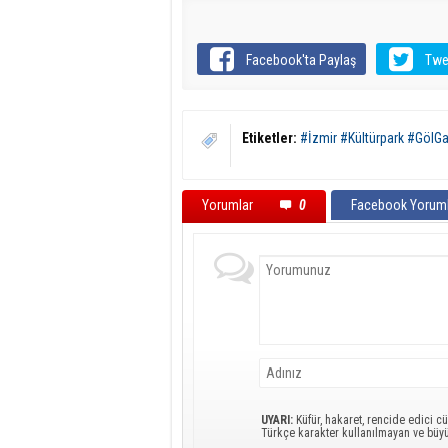
Facebook'ta Paylaş
Twe
Etiketler:
#İzmir #Kültürpark #GölGa
Yorumlar
0
Facebook Yoruml
UYARI:
Küfür, hakaret, rencide edici cü
Türkçe karakter kullanılmayan ve büy