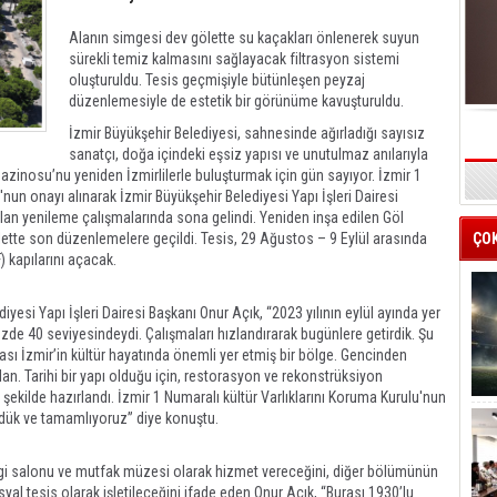
Alanın simgesi dev gölette su kaçakları önlenerek suyun
sürekli temiz kalmasını sağlayacak filtrasyon sistemi
oluşturuldu. Tesis geçmişiyle bütünleşen peyzaj
düzenlemesiyle de estetik bir görünüme kavuşturuldu.
İzmir Büyükşehir Belediyesi, sahnesinde ağırladığı sayısız
sanatçı, doğa içindeki eşsiz yapısı ve unutulmaz anılarıyla
Gazinosu’nu yeniden İzmirlilerle buluşturmak için gün sayıyor. İzmir 1
s
'nun onayı alınarak İzmir Büyükşehir Belediyesi Yapı İşleri Dairesi
atılan yenileme çalışmalarında sona gelindi. Yeniden inşa edilen Göl
tte son düzenlemelere geçildi. Tesis, 29 Ağustos – 9 Eylül arasında
ÇO
) kapılarını açacak.
iyesi Yapı İşleri Dairesi Başkanı Onur Açık, “2023 yılının eylül ayında yer
üzde 40 seviyesindeydi. Çalışmaları hızlandırarak bugünlere getirdik. Şu
 İzmir’in kültür hayatında önemli yer etmiş bir bölge. Gencinden
lan. Tarihi bir yapı olduğu için, restorasyon ve rekonstrüksiyon
 şekilde hazırlandı. İzmir 1 Numaralı kültür Varlıklarını Koruma Kurulu'nun
rdük ve tamamlıyoruz” diye konuştu.
i salonu ve mutfak müzesi olarak hizmet vereceğini, diğer bölümünün
sosyal tesis olarak işletileceğini ifade eden Onur Açık, “Burası 1930’lu