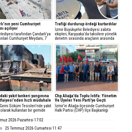
lı’nın yeni Cumhuriyet
Trafiği durdurup ördeği kurtardılar
ı açılıyor
İzmir Büyükşehir Belediyesi zabıta
Belediyesi tarafından Çandarlı’ya
ekipleri, Karşıyaka'da taksilere yönelik
ırılan Cumhuriyet Meydanı, 7
denetm sırasında araçların arasında
s Cuma günü düzenlenecek
kalan yeşilbaşlı dişi ördeği fark ederek
i bir törenle hizmete açılıyor.
trafiği durdurdu.
'daki yakıt tankeri yangınına
Chp Aliağa'da Toplu İstifa: Yönetim
İtfaiyesi’nden hızlı müdahale
Ve Üyeler Yeni Parti'ye Geçti
 Gemi Söküm Tesisleri'nde yakıt
İzmir’in Aliağa ilçesinde Cumhuriyet
 olarak kullanılan bir gemide
Halk Partisi (CHP) İlçe Başkanlığı
çıktı. İzmir Büyükşehir
yönetim kurulu ve çok sayıda parti
esi İtfaiye Dairesi Başkanlığı
üyesi, düzenlenen basın toplantısıyla
muz 2026 Pazartesi 17:02
i, ihbarın ardından hızla bölgeye
görevlerinden ve parti üyeliklerinden
istifa ettiklerini duyurarak Yeni Parti’ye
mı
25 Temmuz 2026 Cumartesi 11:47