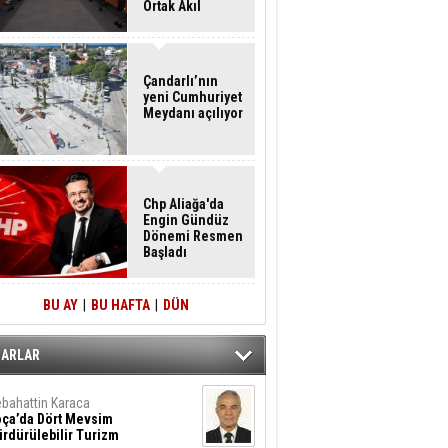
Ortak Akıl
Buluşması
Çandarlı’nın
yeni Cumhuriyet
Meydanı açılıyor
Chp Aliağa'da
Engin Gündüz
Dönemi Resmen
Başladı
BU AY
|
BU HAFTA
|
DÜN
ZARLAR
bahattin Karaca
oça’da Dört Mevsim
rdürülebilir Turizm