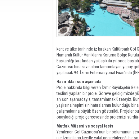
kent ve ülke tarihinde iz bırakan Kültürpark Göl 
Numaralı Kültür Varlıklarını Koruma Bölge Kurulu
Başkanlığı tarafından yaklaşık iki yıl önce başl
Gazinosu binası ve alanı tamamlayan yapay göle
yapılacak 94. İzmir Enternasyonal Fuarı’nda (İEF
Hazırlıklar son aşamada
Proje hakkında bilgi veren İzmir Büyükşehir Beled
teslimi yapılan bir proje. Göreve geldiğimizde y
an son aşamadayız, tamamlamak üzereyiz. Burası
yaşlısına hepimizin hatıralarının bulunduğu bir a
çalışmalarına büyük özen gösterildi. Projeler bu
onayladığı proje çerçevesinde projemizi sürdü
Mutfak Müzesi ve sosyal tesis
Yenilenen Göl Gazinosu’nun bir bölümünün serg
ise İzmirlilerin keyifle vakit geçirebileceği bir 