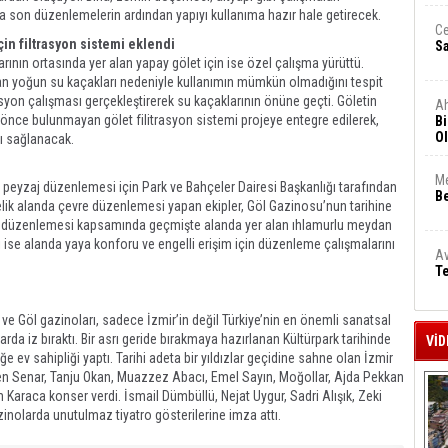
da son düzenlemelerin ardından yapıyı kullanıma hazır hale getirecek.
Ce
için filtrasyon sistemi eklendi
S
arının ortasında yer alan yapay gölet için ise özel çalışma yürüttü.
n yoğun su kaçakları nedeniyle kullanımın mümkün olmadığını tespit
lasyon çalışması gerçekleştirerek su kaçaklarının önüne geçti. Göletin
A
önce bulunmayan gölet filitrasyon sistemi projeye entegre edilerek,
Bi
Ol
sı sağlanacak.
Me
sin peyzaj düzenlemesi için Park ve Bahçeler Dairesi Başkanlığı tarafından
Be
elik alanda çevre düzenlemesi yapan ekipler, Göl Gazinosu’nun tarihine
zaj düzenlemesi kapsamında geçmişte alanda yer alan ıhlamurlu meydan
ğı ise alanda yaya konforu ve engelli erişim için düzenleme çalışmalarını
Av
Te
ve Göl gazinoları, sadece İzmir’in değil Türkiye’nin en önemli sanatsal
arda iz bıraktı. Bir asrı geride bırakmaya hazırlanan Kültürpark tarihinde
VİD
ğe ev sahipliği yaptı. Tarihi adeta bir yıldızlar geçidine sahne olan İzmir
en Senar, Tanju Okan, Muazzez Abacı, Emel Sayın, Moğollar, Ajda Pekkan
Karaca konser verdi. İsmail Dümbüllü, Nejat Uygur, Sadri Alışık, Zeki
zinolarda unutulmaz tiyatro gösterilerine imza attı.