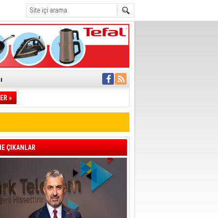
ı
pıldı
ER »
 Toplandı
A.Ş.’Ye İletti
 hızlı müdahale
'ye Geçti
E ÇIKANLAR