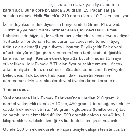
için zorunlu olarak yeni fiyatlandırma
kararı aldı. Buna göre piyasada 200 gramı 15 liradan satışa
sunulan ekmek, Halk Ekmek’te 210 gram olarak 10 TL’den satılıyor.
İzmir Büyükşehir Belediyesi’nin bünyesindeki Grand Plaza Gıda
Turizm AŞ’ye bağlı olarak hizmet veren Çiğli’deki Halk Ekmek
Fabrikası’nda hijyenik, lezzetli ve ucuz ekmek üretimi devam ediyor.
Yurttaşlara her dönem kamu yararı çerçevesinde temel ihtiyaç
ürünü olan ekmeği uygun fiyata ulaştıran Büyükşehir Belediyesi
ağustosta yürürlüğe giren zamma rağmen tarifesinde değişiklik
kararı almamıştı. Kentte ekmek fiyatı 12 buçuk liradan 15 liraya
yükselirken Halk Ekmek, 8 TL olan fiyatını sabit tutmuştu. Ancak
artan maliyetler ile uzun süredir mücadele eden İzmir Büyükşehir
Belediyesi, Halk Ekmek Fabrikası’ndaki hizmetin kesintiye
uğramaması için zorunlu olarak yeni fiyatlandırma kararı aldı.
Yine en ucuz
Yeni dönemde Halk Ekmek Fabrikası’nda üretilen 210 gramlık
normal ve kepekli ekmekler 10 lira, 450 gramlık tam buğday unlu ve
çavdarlı ekmekler 35 lira, 450 gramlık glütensiz (fenilketonüri) tost
ve hamburger ekmekleri 40 lira, 500 gramlık galeta unu 40 lira, 1
kilogramlık karakılçık ekmeği 75 lira bedelle satışa sunulacak.
Günde 160 bin ekmek üretme kapasitesiyle çalışan tesiste titiz bir