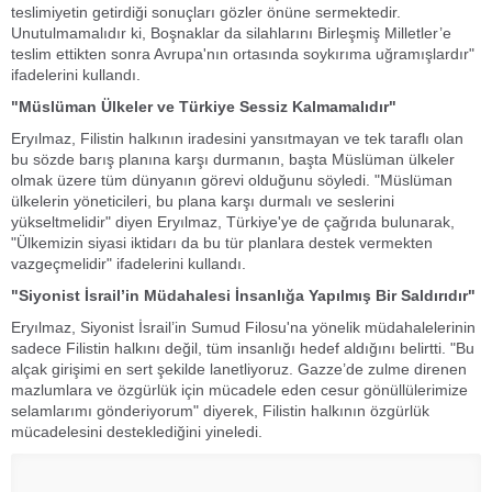
teslimiyetin getirdiği sonuçları gözler önüne sermektedir.
Unutulmamalıdır ki, Boşnaklar da silahlarını Birleşmiş Milletler’e
teslim ettikten sonra Avrupa'nın ortasında soykırıma uğramışlardır"
ifadelerini kullandı.
"Müslüman Ülkeler ve Türkiye Sessiz Kalmamalıdır"
Eryılmaz, Filistin halkının iradesini yansıtmayan ve tek taraflı olan
bu sözde barış planına karşı durmanın, başta Müslüman ülkeler
olmak üzere tüm dünyanın görevi olduğunu söyledi. "Müslüman
ülkelerin yöneticileri, bu plana karşı durmalı ve seslerini
yükseltmelidir" diyen Eryılmaz, Türkiye'ye de çağrıda bulunarak,
"Ülkemizin siyasi iktidarı da bu tür planlara destek vermekten
vazgeçmelidir" ifadelerini kullandı.
"Siyonist İsrail’in Müdahalesi İnsanlığa Yapılmış Bir Saldırıdır"
Eryılmaz, Siyonist İsrail’in Sumud Filosu'na yönelik müdahalelerinin
sadece Filistin halkını değil, tüm insanlığı hedef aldığını belirtti. "Bu
alçak girişimi en sert şekilde lanetliyoruz. Gazze’de zulme direnen
mazlumlara ve özgürlük için mücadele eden cesur gönüllülerimize
selamlarımı gönderiyorum" diyerek, Filistin halkının özgürlük
mücadelesini desteklediğini yineledi.