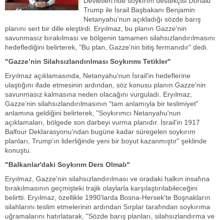
Devletleri'nde soykırım destekçisi Donald
Trump ile İsrail Başbakanı Benjamin
Netanyahu'nun açıkladığı sözde barış
planını sert bir dille eleştirdi. Eryılmaz, bu planın Gazze'nin
savunmasız bırakılması ve bölgenin tamamen silahsızlandırılmasını
hedeflediğini belirterek, "Bu plan, Gazze'nin bitiş fermanıdır" dedi.
"Gazze’nin Silahsızlandırılması Soykırımı Tetikler"
Eryılmaz açıklamasında, Netanyahu'nun İsrail'in hedeflerine
ulaştığını ifade etmesinin ardından, söz konusu planın Gazze'nin
savunmasız kalmasına neden olacağını vurguladı. Eryılmaz,
Gazze’nin silahsızlandırılmasının "tam anlamıyla bir teslimiyet"
anlamına geldiğini belirterek, "Soykırımcı Netanyahu'nun
açıklamaları, bölgede son darbeyi vurma planıdır. İsrail'in 1917
Balfour Deklarasyonu’ndan bugüne kadar süregelen soykırım
planları, Trump’ın liderliğinde yeni bir boyut kazanmıştır" şeklinde
konuştu.
"Balkanlar'daki Soykırım Ders Olmalı"
Eryılmaz, Gazze'nin silahsızlandırılması ve oradaki halkın insafına
bırakılmasının geçmişteki trajik olaylarla karşılaştırılabileceğini
belirtti. Eryılmaz, özellikle 1990’larda Bosna-Hersek'te Boşnakların
silahlarını teslim etmelerinin ardından Sırplar tarafından soykırıma
uğramalarını hatırlatarak, "Sözde barış planları, silahsızlandırma ve