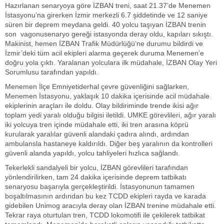
Hazırlanan senaryoya göre İZBAN treni, saat 21.37’de Menemen
İstasyonu’na girerken İzmir merkezli 6.7 şiddetinde ve 12 saniye
süren bir deprem meydana geldi. 40 yolcu taşıyan İZBAN trenin
son vagonusenaryo gereği istasyonda deray oldu, kapıları sıkıştı.
Makinist, hemen İZBAN Trafik Müdürlüğü’ne durumu bildirdi ve
İzmir’deki tüm acil ekipleri alarma geçerek duruma Menemen’e
doğru yola çıktı. Yaralanan yolculara ilk müdahale, İZBAN Olay Yeri
Sorumlusu tarafından yapıldı.
Menemen İlçe Emniyetiderhal çevre güvenliğini sağlarken,
Menemen İstasyonu, yaklaşık 10 dakika içerisinde acil müdahale
ekiplerinin araçları ile doldu. Olay bildiriminde trende ikisi ağır
toplam yedi yaralı olduğu bilgisi iletildi. UMKE görevlileri, ağır yaralı
iki yolcuya tren içinde müdahale etti, iki tren arasına köprü
kurularak yaralılar güvenli alandaki çadıra alındı, ardından
ambulansla hastaneye kaldırıldı. Diğer beş yaralının da kontrolleri
güvenli alanda yapıldı, yolcu tahliyeleri hızlıca sağlandı.
Tekerlekli sandalyeli bir yolcu, İZBAN görevlileri tarafından
yönlendirilirken, tam 24 dakika içerisinde deprem tatbikatı
senaryosu başarıyla gerçekleştirildi. İstasyonunun tamamen
boşaltılmasının ardından bu kez TCDD ekipleri rayda ve karada
gidebilen Unimog aracıyla deray olan İZBAN trenine müdahale etti.
Tekrar raya oturtulan tren, TCDD lokomotifi ile çekilerek tatbikat