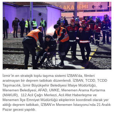
İzmir’in en stratejik toplu taşıma sistemi İZBAN’da, filmleri
aratmayan bir deprem tatbikatı düzenlendi. İZBAN, TCDD, TCDD
Taşımacılık, İzmir Büyükşehir Belediyesi İtfaiye Müdürlüğü,
Menemen Belediyesi, AFAD, UMKE, Menemen Arama Kurtarma
(MAKUR), 112 Acil Çağrı Merkezi, Acil Afet Haberleşme ve
Menemen İlçe Emniyet Müdürlüğü ekiplerinin koordineli olarak yer
aldığı deprem tatbikatı, İZBAN’ın Menemen İstasyonu’nda 21 Aralık
Pazar gecesi yapıldı.