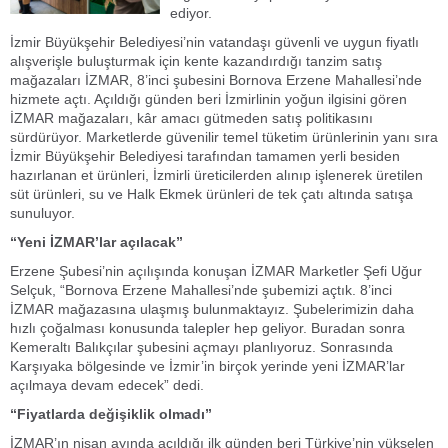
ediyor.
İzmir Büyükşehir Belediyesi’nin vatandaşı güvenli ve uygun fiyatlı
alışverişle buluşturmak için kente kazandırdığı tanzim satış
mağazaları İZMAR, 8’inci şubesini Bornova Erzene Mahallesi’nde
hizmete açtı. Açıldığı günden beri İzmirlinin yoğun ilgisini gören
İZMAR mağazaları, kâr amacı gütmeden satış politikasını
sürdürüyor. Marketlerde güvenilir temel tüketim ürünlerinin yanı sıra
İzmir Büyükşehir Belediyesi tarafından tamamen yerli besiden
hazırlanan et ürünleri, İzmirli üreticilerden alınıp işlenerek üretilen
süt ürünleri, su ve Halk Ekmek ürünleri de tek çatı altında satışa
sunuluyor.
“Yeni İZMAR’lar açılacak”
Erzene Şubesi’nin açılışında konuşan İZMAR Marketler Şefi Uğur
Selçuk, “Bornova Erzene Mahallesi’nde şubemizi açtık. 8’inci
İZMAR mağazasına ulaşmış bulunmaktayız. Şubelerimizin daha
hızlı çoğalması konusunda talepler hep geliyor. Buradan sonra
Kemeraltı Balıkçılar şubesini açmayı planlıyoruz. Sonrasında
Karşıyaka bölgesinde ve İzmir’in birçok yerinde yeni İZMAR’lar
açılmaya devam edecek” dedi.
“Fiyatlarda değişiklik olmadı”
İZMAR’ın nisan ayında açıldığı ilk günden beri Türkiye’nin yükselen