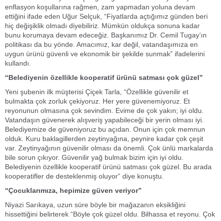
enflasyon koşullarına rağmen, zam yapmadan yoluna devam
ettiğini ifade eden Uğur Selçuk, “Fiyatlarda açtığımız günden beri
hiç değişiklik olmadı diyebiliriz. Mümkün oldukça sonuna kadar
bunu korumaya devam edeceğiz. Başkanımız Dr. Cemil Tugay’ın
politikası da bu yönde. Amacımız, kar değil, vatandaşımıza en
uygun ürünü güvenli ve ekonomik bir şekilde sunmak” ifadelerini
kullandı.
“Belediyenin özellikle kooperatif ürünü satması çok güzel”
Yeni şubenin ilk müşterisi Çiçek Tarla, “Özellikle güvenilir et
bulmakta çok zorluk çekiyoruz. Her yere güvenemiyoruz. Et
reyonunun olmasına çok sevindim. Evime de çok yakın; iyi oldu.
Vatandaşın güvenerek alışveriş yapabileceği bir yerin olması iyi.
Belediyemize de güveniyoruz bu açıdan. Onun için çok memnun
olduk. Kuru baklagillerden zeytinyağına, peynire kadar çok çeşit
var. Zeytinyağının güvenilir olması da önemli. Çok ünlü markalarda
bile sorun çıkıyor. Güvenilir yağ bulmak bizim için iyi oldu.
Belediyenin özellikle kooperatif ürünü satması çok güzel. Bu arada
kooperatifler de desteklenmiş oluyor” diye konuştu.
“Çocuklarımıza, hepimize güven veriyor”
Niyazi Sarıkaya, uzun süre böyle bir mağazanın eksikliğini
hissettiğini belirterek “Böyle çok güzel oldu. Bilhassa et reyonu. Çok