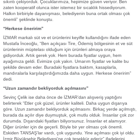
sıkıntı çekiyorduk. Çocuklarımıza, hepimize güven veriyor. Ben
zaten kooperatif olunca ister istemez bir sıcaklık hissediyorum.
Halkın birbiriyle dayanışması, belediyenin buna ortak olması çok
önemli” şeklinde konuştu.
“Herkese öneririm”
İZMAR markalı süt ve et ürünlerini keyifle kullandığını ifade eden
Mustafa İnceoğlu, “Ben açıkçası Tire, Ödemiş bölgesinin et ve süt
ürünlerinin müptelası olduğum için ürünleri almaya oraya
gidiyorduk. Artık gerek yok. Hem burada fiyatlar uygun, hem
ayağımıza geldi. Evimize çok yakın. Umarım fiyatlar ve kalite bu
şekilde devam eder. Buradaki fiyatlara baktım, kasaplarla,
mandıralarla karşılaştırdığımızda daha uygun. Herkese öneririm”
dedi.
“Uzun zamandır bekliyorduk açılmasını”
Sevinç Çelik ise daha önce de İZMAR’dan alışveriş yaptığını
belirterek “Etler çok güzel, ürünler kaliteli. Daha uygun dışarıya
göre. Uzun zamandır bekliyorduk açılmasını. Birkaç yerde açılmıştı,
burada da açılır diye duymuştuk, çok mutlu olduk. İnsanlar çok zor
durumda. Dışarıdaki fiyatları biliyorsunuz. İnsanlar et alamıyor.
Diğer ürünler için de geçerli. Böyle bir yer olması çok önemli.
Eskiden TANSAŞ’lar vardı, çok uygundu. Yine açılması çok iyi oldu.
İzmir Büyükşehir Belediyesi’ne çok teşekkür ederiz” ifadelerini