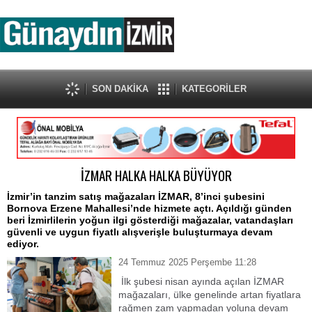
SON DAKİKA
KATEGORİLER
İZMAR HALKA HALKA BÜYÜYOR
İzmir’in tanzim satış mağazaları İZMAR, 8’inci şubesini
Bornova Erzene Mahallesi’nde hizmete açtı. Açıldığı günden
beri İzmirlilerin yoğun ilgi gösterdiği mağazalar, vatandaşları
güvenli ve uygun fiyatlı alışverişle buluşturmaya devam
ediyor.
24 Temmuz 2025 Perşembe 11:28
İlk şubesi nisan ayında açılan İZMAR
mağazaları, ülke genelinde artan fiyatlara
rağmen zam yapmadan yoluna devam