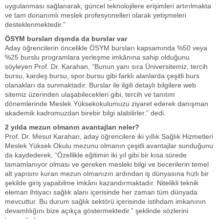
uygulanması sağlanarak, güncel teknolojilere erişimleri artırılmakta
ve tam donanımlı meslek profesyonelleri olarak yetişmeleri
desteklenmektedir.”
ÖSYM bursları dışında da burslar var
Aday öğrencilerin öncelikle ÖSYM bursları kapsamında %50 veya
%25 burslu programlara yerleşme imkânına sahip olduğunu
söyleyen Prof. Dr. Karahan, “Bunun yanı sıra Üniversitemiz, tercih
bursu, kardeş bursu, spor bursu gibi farklı alanlarda çeşitli burs
olanakları da sunmaktadır. Burslar ile ilgili detaylı bilgilere web
sitemiz üzerinden ulaşabilecekleri gibi, tercih ve tanıtım
dönemlerinde Meslek Yüksekokulumuzu ziyaret ederek danışman
akademik kadromuzdan birebir bilgi alabilirler.” dedi.
2 yılda mezun olmanın avantajları neler?
Prof. Dr. Mesut Karahan, aday öğrencilere iki yıllık Sağlık Hizmetleri
Meslek Yüksek Okulu mezunu olmanın çeşitli avantajlar sunduğunu
da kaydederek, “Özellikle eğitimin iki yıl gibi bir kısa sürede
tamamlanıyor olması ve gereken mesleki bilgi ve becerilerin temel
alt yapısını kuran mezun olmanızın ardından iş dünyasına hızlı bir
şekilde giriş yapabilme imkânı kazandırmaktadır. Nitelikli teknik
eleman ihtiyacı sağlık alanı içerisinde her zaman tüm dünyada
mevcuttur. Bu durum sağlık sektörü içerisinde istihdam imkanının
devamlılığını bize açıkça göstermektedir.” şeklinde sözlerini