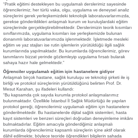
“Pratik eğitimi destekleyen bu uygulamalı derslerimiz sayesinde
öğrencilerimiz; her türlü vaka, olgu, uygulama ve deneysel analiz
süreçlerini gerek yerleşkemizdeki teknolojik laboratuvarlarımızda,
gerekse gönderildikleri anlaşmalı kurum ve kuruluşlardaki eğitim
süreçlerinde gerçekleştirebilmektedir. Derslerimizin teorik kısımları
sınıflarımızda, uygulama kısımları ise yerleşkemizde bulunan
donanımlı laboratuvarlarımızda işlenmektedir. İşletmede mesleki
eğitim ve yaz stajları ise rutin işlemlerin yürütüldüğü ilgili sağlık
kurumlarında yapılmaktadır. Bu kurumlarda öğrencilerimiz, görev
tanımlarını bizzat yerinde gözlemleyip uygulama fırsatı bularak
sahaya hazır hale gelmektedir.”
Öğrenciler uygulamalı eğitim için hastanelere gidiyor
Anlaşmalı birçok hastane, sağlık kuruluşu ve teknoloji şirketi ile iş
birliği ve protokol süreçlerinin yürütüldüğünü belirten Prof. Dr.
Mesut Karahan, şu ifadeleri kullandı:
“Bu kapsamda çok sayıda kurumla protokol anlaşmalarımız
bulunmaktadır. Özellikle İstanbul İl Sağlık Müdürlüğü ile yapılan
protokol gereği, öğrencilerimiz uygulamalı eğitim için hastanelere
gönderilmektedir. Bu hastanelerde dijital sağlık sistemleri, hasta
kayıt sistemleri ve benzeri süreçleri doğrudan deneyimleme imkânı
bulmaktadırlar. Eğitim amacıyla gönderdiğimiz anlaşmalı
kurumlarda öğrencilerimiz kapsamlı süreçlerin içine aktif olarak
dâhil edilmekte; böylece teoride öğrendikleri bilgilerin sahada