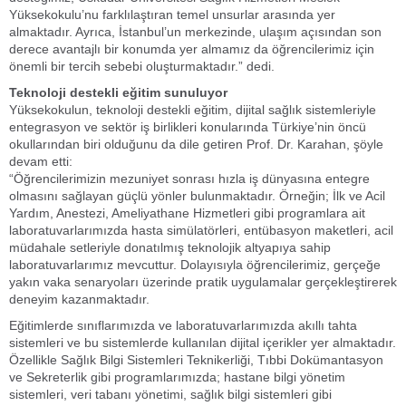
Yüksekokulu’nu farklılaştıran temel unsurlar arasında yer
almaktadır. Ayrıca, İstanbul’un merkezinde, ulaşım açısından son
derece avantajlı bir konumda yer almamız da öğrencilerimiz için
önemli bir tercih sebebi oluşturmaktadır.” dedi.
Teknoloji destekli eğitim sunuluyor
Yüksekokulun, teknoloji destekli eğitim, dijital sağlık sistemleriyle
entegrasyon ve sektör iş birlikleri konularında Türkiye’nin öncü
okullarından biri olduğunu da dile getiren Prof. Dr. Karahan, şöyle
devam etti:
“Öğrencilerimizin mezuniyet sonrası hızla iş dünyasına entegre
olmasını sağlayan güçlü yönler bulunmaktadır. Örneğin; İlk ve Acil
Yardım, Anestezi, Ameliyathane Hizmetleri gibi programlara ait
laboratuvarlarımızda hasta simülatörleri, entübasyon maketleri, acil
müdahale setleriyle donatılmış teknolojik altyapıya sahip
laboratuvarlarımız mevcuttur. Dolayısıyla öğrencilerimiz, gerçeğe
yakın vaka senaryoları üzerinde pratik uygulamalar gerçekleştirerek
deneyim kazanmaktadır.
Eğitimlerde sınıflarımızda ve laboratuvarlarımızda akıllı tahta
sistemleri ve bu sistemlerde kullanılan dijital içerikler yer almaktadır.
Özellikle Sağlık Bilgi Sistemleri Teknikerliği, Tıbbi Dokümantasyon
ve Sekreterlik gibi programlarımızda; hastane bilgi yönetim
sistemleri, veri tabanı yönetimi, sağlık bilgi sistemleri gibi