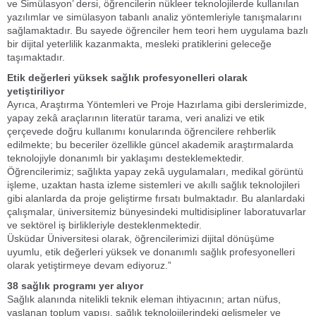
ve Simülasyon’ dersi, öğrencilerin nükleer teknolojilerde kullanılan
yazılımlar ve simülasyon tabanlı analiz yöntemleriyle tanışmalarını
sağlamaktadır. Bu sayede öğrenciler hem teori hem uygulama bazlı
bir dijital yeterlilik kazanmakta, mesleki pratiklerini geleceğe
taşımaktadır.
Etik değerleri yüksek sağlık profesyonelleri olarak
yetiştiriliyor
Ayrıca, Araştırma Yöntemleri ve Proje Hazırlama gibi derslerimizde,
yapay zekâ araçlarının literatür tarama, veri analizi ve etik
çerçevede doğru kullanımı konularında öğrencilere rehberlik
edilmekte; bu beceriler özellikle güncel akademik araştırmalarda
teknolojiyle donanımlı bir yaklaşımı desteklemektedir.
Öğrencilerimiz; sağlıkta yapay zekâ uygulamaları, medikal görüntü
işleme, uzaktan hasta izleme sistemleri ve akıllı sağlık teknolojileri
gibi alanlarda da proje geliştirme fırsatı bulmaktadır. Bu alanlardaki
çalışmalar, üniversitemiz bünyesindeki multidisipliner laboratuvarlar
ve sektörel iş birlikleriyle desteklenmektedir.
Üsküdar Üniversitesi olarak, öğrencilerimizi dijital dönüşüme
uyumlu, etik değerleri yüksek ve donanımlı sağlık profesyonelleri
olarak yetiştirmeye devam ediyoruz.”
38 sağlık programı yer alıyor
Sağlık alanında nitelikli teknik eleman ihtiyacının; artan nüfus,
yaşlanan toplum yapısı, sağlık teknolojilerindeki gelişmeler ve