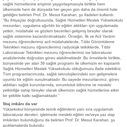
sağlık hizmetlerine erişimin yaygınlaşmasıyla birlikte hem
ülkemizde hem de dünyada her geçen gün daha da önemli hale
geldiğini belirten Prof. Dr. Mesut Karahan, şu ifadeleri kullandı:
“Bu ihtiyaçlar doğrultusunda, Sağlık Hizmetleri Meslek Yüksekokulu
mezunları, uygulama ağırlıklı bir eğitim aldıkları için uygulamada
yetkin, müdahale ve gözlem becerileri gelişmiş bireyler olarak
sağlık sistemine kazandırılmaktadır. Örneğin, İlk ve Acil Yardım
mezunu öğrencilerimiz acil müdahalelerde, Tıbbi Görüntüleme
Teknikleri mezunu öğrencilerimiz radyolojik tetkiklerde, Tıbbi
Laboratuvar Teknikleri mezunu öğrencilerimiz ise laboratuvar
analizlerinde doğrudan görev alabilmektedir. Bu örneklerle birlikte,
bünyesinde yer alan 38 sağlık programı ile ülkemizin en kapsamlı
Sağlık Hizmetleri Meslek Yüksekokulu olduğumuzu ifade edebiliriz.
Tüm programlarımızda, sağlık teknolojilerindeki son gelişmelere
uyumlu bir eğitim sunulmaktadır. Bu sayede mezunlarımız, görev
aldıkları sağlık kurumlarında, sorumluluk bilincine ve mesleki
yetkinliğe sahip bireyler olarak ülkemizin sağlık hizmetlerine etkin
bir şekilde katkı sağlamaktadır.”
Staj imkânı da var
Yüksekokul bünyesinde teorik eğitimlerin yanı sıra uygulamalı
laboratuvar dersleri, işletmede mesleki eğitim ve/veya yaz stajı
imkânları bulunduğunu da belirten Prof. Dr. Mesut Karahan, şu
açıklamalarda bulundu: