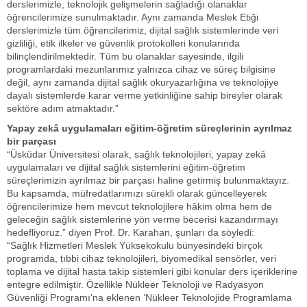
derslerimizle, teknolojik gelişmelerin sağladığı olanaklar
öğrencilerimize sunulmaktadır. Aynı zamanda Meslek Etiği
derslerimizle tüm öğrencilerimiz, dijital sağlık sistemlerinde veri
gizliliği, etik ilkeler ve güvenlik protokolleri konularında
bilinçlendirilmektedir. Tüm bu olanaklar sayesinde, ilgili
programlardaki mezunlarımız yalnızca cihaz ve süreç bilgisine
değil, aynı zamanda dijital sağlık okuryazarlığına ve teknolojiye
dayalı sistemlerde karar verme yetkinliğine sahip bireyler olarak
sektöre adım atmaktadır.”
Yapay zekâ uygulamaları eğitim-öğretim süreçlerinin ayrılmaz
bir parçası
“Üsküdar Üniversitesi olarak, sağlık teknolojileri, yapay zekâ
uygulamaları ve dijital sağlık sistemlerini eğitim-öğretim
süreçlerimizin ayrılmaz bir parçası haline getirmiş bulunmaktayız.
Bu kapsamda, müfredatlarımızı sürekli olarak güncelleyerek
öğrencilerimize hem mevcut teknolojilere hâkim olma hem de
geleceğin sağlık sistemlerine yön verme becerisi kazandırmayı
hedefliyoruz.” diyen Prof. Dr. Karahan, şunları da söyledi:
“Sağlık Hizmetleri Meslek Yüksekokulu bünyesindeki birçok
programda, tıbbi cihaz teknolojileri, biyomedikal sensörler, veri
toplama ve dijital hasta takip sistemleri gibi konular ders içeriklerine
entegre edilmiştir. Özellikle Nükleer Teknoloji ve Radyasyon
Güvenliği Programı’na eklenen ‘Nükleer Teknolojide Programlama