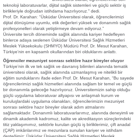
teknoloji laboratuvarlar, dijital sağlık sistemleri ve güçlü sektör iş
birlikleriyle doğrudan istihdama hazırlıyoruz." dedi.
Prof. Dr. Karahan: “Üsküdar Üniversitesi olarak, öğrencilerimizi
dijital dönüşüme uyumlu, etik değerleri yüksek ve donanımlı sağlık
profesyonelleri olarak yetiştirmeye devam ediyoruz.”
Üniversite tercih döneminde sağlık alanında kariyer hedefleyen
binlerce adaya seslenen Üsküdar Üniversitesi Sağlık Hizmetleri
Meslek Yüksekokulu (SHMYO) Müdürü Prof. Dr. Mesut Karahan,
Türkiye’nin en kapsamlı okullarından biri olduklarını anlattı.
Öğrenciler mezuniyet sonrası sektöre hazır bireyler oluyor
Türkiye’nin ilk ve tek sağlık ve davranış bilimleri alanında tematik
üniversitesi olarak, sağlık alanında uzmanlaşmış ve nitelikli bir
eğitim sunduklarını ifade eden Prof. Dr. Mesut Karahan, “Bu sayede
öğrencilerimizi sağlık hizmetleri alanında sağlam bir temel ve güçlü
bir donanımla geleceğe hazırlıyoruz. Üniversitemizin sahip olduğu
güçlü uygulama laboratuvar altyapısı ve anlaşmalı kurum ve
kuruluşlardaki uygulama olanakları, öğrencilerimizin mezuniyet
sonrası sektöre hazır bireyler olarak adım atmalarını
sağlamaktadır. Donanımlı laboratuvarlarımız, alanında deneyimli ve
dinamik akademik kadromuz, kalite ve akreditasyon süreçlerindeki
titiz yaklaşımımız, sektörle kurulan güçlü iş birliklerimiz, çift anadal
(ÇAP) imkânlarımız ve mezunlara sunulan kariyer ve istihdam
desteğimiz; Üsküdar Üniversitesi Sağlık Hizmetleri Meslek