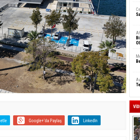
Ce
S
A
Bi
Ol
Me
Be
Av
Te
VİD
etle
Google+'da Paylaş
LinkedIn