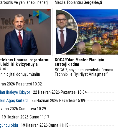
arbonlu ve yenilenebilir enerji
Meclis Toplantısı Gerçekleşti
erine odaklanan Tüpraş, temiz
n teknolojileri alanında yenilikçi
re öncülük ediyor.
elekom finansal başarılarını
SOCAR’dan Master Plan için
ülebilirlik vizyonuyla
stratejik adım
dırdı
SOCAR, saygın mühendislik firması
'nin dijital dönüşümünün
Technip ile “İyi Niyet Anlaşması”
 Türk Telekom, finansal
imzaladı. Petkim Master Plan projesi
arını sürdürülebilirlik odaklı
doğrultusunda yürütülecek FEED
iran 2026 Pazartesi 10:32
uyla taçlandırmaya devam
çalışmaları; mühendislik, teknik ve
ekonomik analizleri kapsıyor.
arı İhaleye Çıkıyor
22 Haziran 2026 Pazartesi 15:34
 Bin Ağaç Kurtardı
22 Haziran 2026 Pazartesi 15:09
ziran 2026 Cumartesi 10:29
19 Haziran 2026 Cuma 11:17
üçüncü oldu
19 Haziran 2026 Cuma 11:15