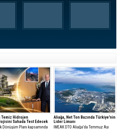
 Temiz Hidrojen
Aliağa, Net Ton Bazında Türkiye'nin
ojisini Sahada Test Edecek
Lider Limanı
jik Dönüşüm Planı kapsamında
İMEAK DTO Aliağa’da Temmuz Ayı