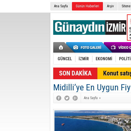
Ana Sayfa
Günün Haberleri
Arşiv
Sitene
GÜNCEL
İZMİR
EKONOMİ
POLİT
SON DAKİKA
Konut satış
Midilli’ye En Uygun Fiy
Ana Sayfa
»