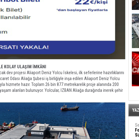
LE KOLAY ULAŞIM İMKÂNI
ak dev projesi Aliaport Deniz Yolcu İskelesi, ilk seferlerine hazırlıklarını
aret Odası Aliağa Şubesi iş birliğiyle inşa edilen Aliaport Deniz Yolcu
ıyla hizmete hazır. Toplam 26 bin 877 metrekarelik proje alanında 200
l yaşam alanları bulunuyor. Yolcular, İZBAN Aliağa durağında inerek şehir
YA
Se
F
Sü