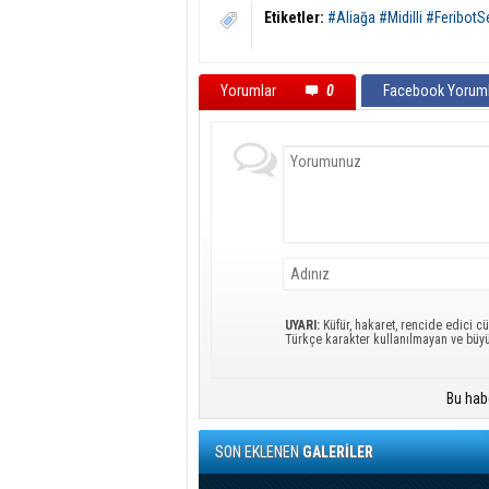
Etiketler:
#Aliağa #Midilli #Feribot
Yorumlar
0
Facebook Yoruml
UYARI:
Küfür, hakaret, rencide edici cü
Türkçe karakter kullanılmayan ve büy
Bu hab
SON EKLENEN
GALERİLER