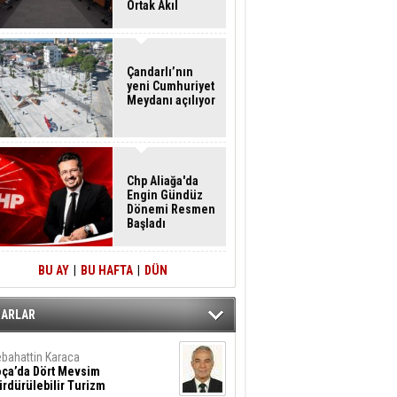
Ortak Akıl
Buluşması
Çandarlı’nın
yeni Cumhuriyet
Meydanı açılıyor
Chp Aliağa'da
Engin Gündüz
Dönemi Resmen
Başladı
BU AY
|
BU HAFTA
|
DÜN
ZARLAR
bahattin Karaca
oça’da Dört Mevsim
rdürülebilir Turizm