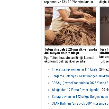
toplantısı ve TANAP Yönetim Kurulu
düşük k
toplantısı, 30 Temmuz 2026 tarihinde
çözüml
İstanbul’da gerçekleştirildi.
hidroje
projele
Tütün ihracatı 2026'nın ilk yarısında
Türk T
489 milyon dolara ulaştı
sürdür
taçlan
Ege Tütün İhracatçıları Birliği, küresel
ekonomik belirsizlikler ve artan
Türkiye
maliyetlere rağmen 2026'nın ilk altı
öncüsü
ayında ihracatını yüzde 4 artırarak 489
başarıl
İhracat şampiyonlarının 11’i Egeli
29 Haz
milyon dolara çıkardı ve istikrarlı
vizyon
büyümesini sürdürdü.
ediyor.
Bergama Belediyesi Millet Bahçesi Dükkanl
ESBAŞ, Çevreci Yatırımlarla 2025 Yılında 8
Aliağa'dan 12 Firma Devler Liginde!
20 Ha
Sanayi devlerinin 142’si Ege Bölgesi’nden
STAR Rafineri “En Büyük 500” listesinde 