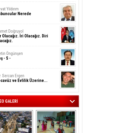
vat Yıldırım
abuncular Nerede
hmet Doğruyol
r Olacağız. İri Olacağız. Diri
acağız.
tin Öngünşen
ş - S -
. Sercan Ergen
cavüz ve Evlilik Üzerine...
EO GALERİ