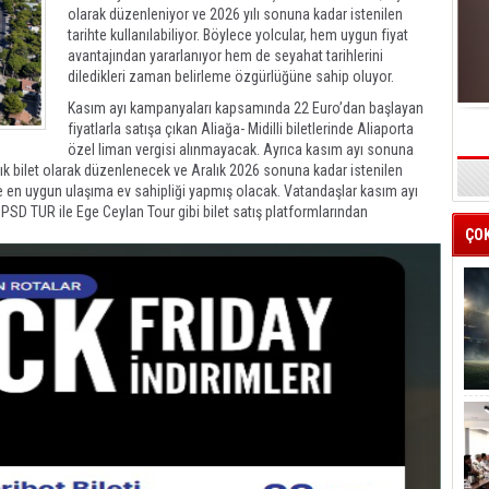
olarak düzenleniyor ve 2026 yılı sonuna kadar istenilen
tarihte kullanılabiliyor. Böylece yolcular, hem uygun fiyat
avantajından yararlanıyor hem de seyahat tarihlerini
diledikleri zaman belirleme özgürlüğüne sahip oluyor.
Kasım ayı kampanyaları kapsamında 22 Euro’dan başlayan
fiyatlarla satışa çıkan Aliağa- Midilli biletlerinde Aliaporta
özel liman vergisi alınmayacak. Ayrıca kasım ayı sonuna
ık bilet olarak düzenlenecek ve Aralık 2026 sonuna kadar istenilen
s
i’ye en uygun ulaşıma ev sahipliği yapmış olacak. Vatandaşlar kasım ayı
m, PSD TUR ile Ege Ceylan Tour gibi bilet satış platformlarından
ÇO