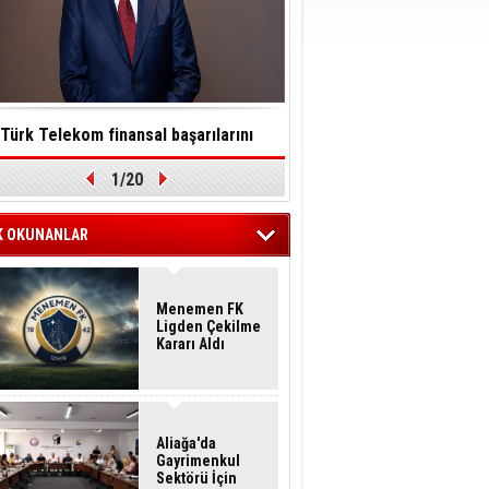
Türk Telekom finansal başarılarını
Toksinler saatler içinde so
1/20
ürdürülebilirlik vizyonuyla taçlandırdı
felç edebilir
K OKUNANLAR
Menemen FK
Ligden Çekilme
Kararı Aldı
Aliağa'da
Gayrimenkul
Sektörü İçin