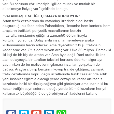
var. Bu sorunun çözülmesiyle ilgili de mutlak ve mutlak bir
düzeltmeye ihtiyaç var.” şeklinde konuştu.
“VATANDAŞ TRAFİĞE ÇIKMAYA KORKUYOR”
Artan trafik cezalarının da vatandaş üzerinde ciddi baskı
oluşturduğunu ifade eden Palandöken, “İnsanlar hem konforlu hem
araçların trafikteki periyodik masraflarının benzin
masraflarının,tamire gittiğiniz zaman50-60 bin lirayla
kurtulamıyorsunuz. Dolayısıyla insanlar neredeyse araba
kullanmamayı tercih edecek. Ama diyeceksiniz ki şu trafikte bu
kadar araç var. Otuz dört milyon araç var. Ülke 86 milyon. Demek ki
iki kişi de bir kişi de araba var. Ama öyle değil. Yani araba ilk kez
alan dolayısıyla bir taraftan taksitini borcunu öderken sigortayı
yaptırırken de bu maliyetlerin çıkması insanları gerçekten de
üzüyor. Araçlara binip benzinini koyup trafiğe çıktığınız zamanki
trafik cezalarında köprü geçiş ücretlerinde trafik cezalarında artık
yani insanlar eğitimle olacağı yerde cezayı ne kadar artırsanız
kazalarda belki bir düşüş sağlıyor gibi görünüyor ama inanın ki bu
kadar trafiğin seyri seferde olduğu yerde ölümlü kazaların her yıl
katlanarak büyüdüğünü de görebiliyoruz” ifadelerini kullandı.