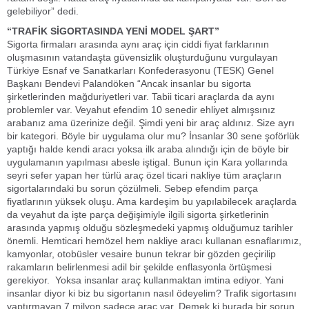
gelebiliyor” dedi.
“TRAFİK SİGORTASINDA YENİ MODEL ŞART”
Sigorta firmaları arasında aynı araç için ciddi fiyat farklarının
oluşmasının vatandaşta güvensizlik oluşturduğunu vurgulayan
Türkiye Esnaf ve Sanatkarları Konfederasyonu (TESK) Genel
Başkanı Bendevi Palandöken “Ancak insanlar bu sigorta
şirketlerinden mağduriyetleri var. Tabii ticari araçlarda da aynı
problemler var. Veyahut efendim 10 senedir ehliyet almışsınız
arabanız ama üzerinize değil. Şimdi yeni bir araç aldınız. Size ayrı
bir kategori. Böyle bir uygulama olur mu? İnsanlar 30 sene şoförlük
yaptığı halde kendi aracı yoksa ilk araba alındığı için de böyle bir
uygulamanın yapılması abesle iştigal. Bunun için Kara yollarında
seyri sefer yapan her türlü araç özel ticari nakliye tüm araçların
sigortalarındaki bu sorun çözülmeli. Sebep efendim parça
fiyatlarının yüksek oluşu. Ama kardeşim bu yapılabilecek araçlarda
da veyahut da işte parça değişimiyle ilgili sigorta şirketlerinin
arasında yapmış olduğu sözleşmedeki yapmış olduğumuz tarihler
önemli. Hemticari hemözel hem nakliye aracı kullanan esnaflarımız,
kamyonlar, otobüsler vesaire bunun tekrar bir gözden geçirilip
rakamların belirlenmesi adil bir şekilde enflasyonla örtüşmesi
gerekiyor. Yoksa insanlar araç kullanmaktan imtina ediyor. Yani
insanlar diyor ki biz bu sigortanın nasıl ödeyelim? Trafik sigortasını
yaptırmayan 7 milyon sadece araç var. Demek ki burada bir sorun