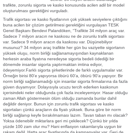
trafikte, zorunlu sigorta ve kasko konusunda acilen adil bir model
oluşturulması gerektiğini vurguladı.
Trafik sigortası ve kasko fiyatlarının çok yüksek seviyelere çıktığını
buna acilen bir çözüm getirilmesi gerektiğini vurgulayan TESK
Genel Başkanı Bendevi Palandöken, “Trafikte 34 milyon araç var.
Sadece 7 milyon aracın ne kaskosu ne de zorunlu trafik sigortası
var. Sadece 9 milyon aracın da kaskosu var. Düşünebiliyor
musunuz? 34 milyon araç trafikte her gün bu vaziyette sigortanın
yüksek oluşu, norm birliği sağlanamayışından kaynaklanan
herkesin araba fiyatına neredeyse sigorta bedeli ödediği bir
dönemde insanlar sigorta yaptırmaktan imtina ediyor,
ödeyemiyor.Farklı sigorta şirketlerinde de farklı uygulamalar var.
Örneğin birisi 80’e yapıyorsa öbürü 60’a, öbürü 90’a yapıyor. Bir
norm birliği sağlanamadığı için insanlar sigorta firmalarına da fazla
güven duyamıyor. Dolayısıyla ucuzu tercih ederken kaskonun
içerisindeki neler olduğunda çok fazla inceleyemiyor. Hasar olduğu
zaman Allah göstermesin ölüm olduğu zamanda bunlar dahil
değildir deniyor. Bunun için zorunlu trafik sigortası ve kasko
sigortaları çünkü araçların da fiyatı yüksek. Buna göre bir norm
birliği sağlanıp keyfe bırakılmaması lazım. Tavan taban mı olacak?
Yoksa ödenebilir miktarlara geri mi çekilecek? Çünkü bir yılda
yüzde 100 zam olur mu? Hani enflasyon rakamlarıyla uygun bir
rakam değil. Hatta araç fiyatlarında da kampanyalar var. Geri de