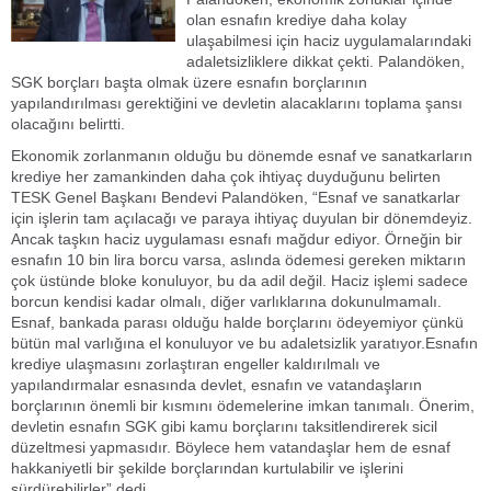
olan esnafın krediye daha kolay
ulaşabilmesi için haciz uygulamalarındaki
adaletsizliklere dikkat çekti. Palandöken,
SGK borçları başta olmak üzere esnafın borçlarının
yapılandırılması gerektiğini ve devletin alacaklarını toplama şansı
olacağını belirtti.
Ekonomik zorlanmanın olduğu bu dönemde esnaf ve sanatkarların
krediye her zamankinden daha çok ihtiyaç duyduğunu belirten
TESK Genel Başkanı Bendevi Palandöken, “Esnaf ve sanatkarlar
için işlerin tam açılacağı ve paraya ihtiyaç duyulan bir dönemdeyiz.
Ancak taşkın haciz uygulaması esnafı mağdur ediyor. Örneğin bir
esnafın 10 bin lira borcu varsa, aslında ödemesi gereken miktarın
çok üstünde bloke konuluyor, bu da adil değil. Haciz işlemi sadece
borcun kendisi kadar olmalı, diğer varlıklarına dokunulmamalı.
Esnaf, bankada parası olduğu halde borçlarını ödeyemiyor çünkü
bütün mal varlığına el konuluyor ve bu adaletsizlik yaratıyor.Esnafın
krediye ulaşmasını zorlaştıran engeller kaldırılmalı ve
yapılandırmalar esnasında devlet, esnafın ve vatandaşların
borçlarının önemli bir kısmını ödemelerine imkan tanımalı. Önerim,
devletin esnafın SGK gibi kamu borçlarını taksitlendirerek sicil
düzeltmesi yapmasıdır. Böylece hem vatandaşlar hem de esnaf
hakkaniyetli bir şekilde borçlarından kurtulabilir ve işlerini
sürdürebilirler” dedi.