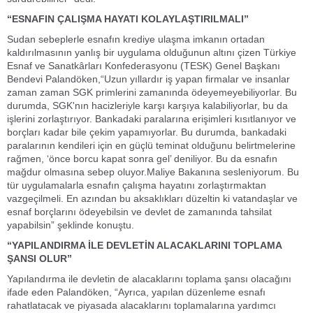
“ESNAFIN ÇALIŞMA HAYATI KOLAYLAŞTIRILMALI”
Sudan sebeplerle esnafın krediye ulaşma imkanın ortadan
kaldırılmasının yanlış bir uygulama olduğunun altını çizen Türkiye
Esnaf ve Sanatkârları Konfederasyonu (TESK) Genel Başkanı
Bendevi Palandöken,“Uzun yıllardır iş yapan firmalar ve insanlar
zaman zaman SGK primlerini zamanında ödeyemeyebiliyorlar. Bu
durumda, SGK'nın hacizleriyle karşı karşıya kalabiliyorlar, bu da
işlerini zorlaştırıyor. Bankadaki paralarına erişimleri kısıtlanıyor ve
borçları kadar bile çekim yapamıyorlar. Bu durumda, bankadaki
paralarının kendileri için en güçlü teminat olduğunu belirtmelerine
rağmen, ‘önce borcu kapat sonra gel’ deniliyor. Bu da esnafın
mağdur olmasına sebep oluyor.Maliye Bakanına sesleniyorum. Bu
tür uygulamalarla esnafın çalışma hayatını zorlaştırmaktan
vazgeçilmeli. En azından bu aksaklıkları düzeltin ki vatandaşlar ve
esnaf borçlarını ödeyebilsin ve devlet de zamanında tahsilat
yapabilsin” şeklinde konuştu.
“YAPILANDIRMA İLE DEVLETİN ALACAKLARINI TOPLAMA
ŞANSI OLUR”
Yapılandırma ile devletin de alacaklarını toplama şansı olacağını
ifade eden Palandöken, “Ayrıca, yapılan düzenleme esnafı
rahatlatacak ve piyasada alacaklarını toplamalarına yardımcı