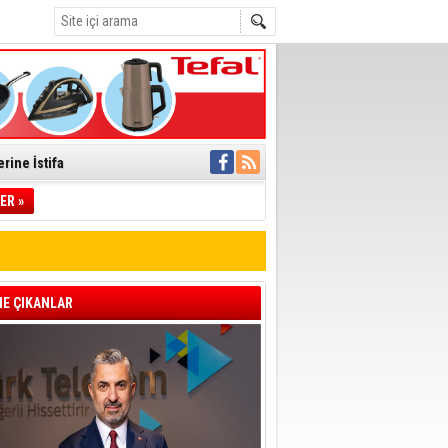
rine İstifa
ER »
ı
pıldı
 Toplandı
E ÇIKANLAR
A.Ş.’Ye İletti
 hızlı müdahale
'ye Geçti