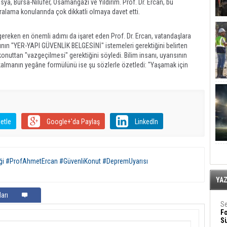
a, Bursa-Nilüfer, Osamangazi ve Yıldırım. Prof. Dr. Ercan, bu
ralama konularında çok dikkatli olmaya davet etti.
ereken en önemli adımı da işaret eden Prof. Dr. Ercan, vatandaşlara
pının "YER-YAPI GÜVENLİK BELGESİNİ" istemeleri gerektiğini belirten
uttan "vazgeçilmesi" gerektiğini söyledi. Bilim insanı, uyarısının
kalmanın yegâne formülünü ise şu sözlerle özetledi: "Yaşamak için
etle
Google+'da Paylaş
LinkedIn
ği #ProfAhmetErcan #GüvenliKonut #DepremUyarısı
YA
arı
Se
F
Sü