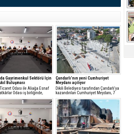
Ça
'da Gayrimenkul Sektörü İçin
Çandarlı’nın yeni Cumhuriyet
Akıl Buluşması
Meydanı açılıyor
Ticaret Odası ile Aliağa Esnaf
Dikili Belediyesi tarafından Çandarlı’ya
tkârlar Odası iş birliğinde,
kazandırılan Cumhuriyet Meydanı, 7
faaliyet gösteren gayrimenkul
Ağustos Cuma günü düzenlenecek
nlarıyla sektörel istişare
görkemli bir törenle hizmete açılıyor.
sı gerçekleştirildi.