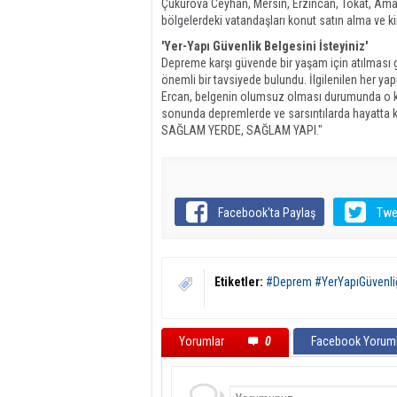
Çukurova Ceyhan, Mersin, Erzincan, Tokat, Amasy
bölgelerdeki vatandaşları konut satın alma ve ki
'Yer-Yapı Güvenlik Belgesini İsteyiniz'
Depreme karşı güvende bir yaşam için atılması g
önemli bir tavsiyede bulundu. İlgilenilen her ya
Ercan, belgenin olumsuz olması durumunda o kon
sonunda depremlerde ve sarsıntılarda hayatta 
SAĞLAM YERDE, SAĞLAM YAPI."
Facebook'ta Paylaş
Twe
Etiketler:
#Deprem #YerYapıGüvenli
Yorumlar
0
Facebook Yoruml