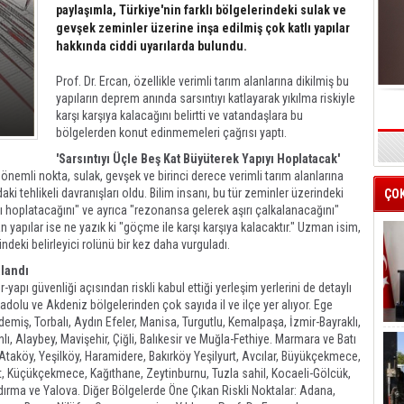
paylaşımla, Türkiye'nin farklı bölgelerindeki sulak ve
gevşek zeminler üzerine inşa edilmiş çok katlı yapılar
hakkında ciddi uyarılarda bulundu.
Prof. Dr. Ercan, özellikle verimli tarım alanlarına dikilmiş bu
yapıların deprem anında sarsıntıyı katlayarak yıkılma riskiyle
karşı karşıya kalacağını belirtti ve vatandaşlara bu
bölgelerden konut edinmemeleri çağrısı yaptı.
s
'Sarsıntıyı Üçle Beş Kat Büyüterek Yapıyı Hoplatacak'
 önemli nokta, sulak, gevşek ve birinci derece verimli tarım alanlarına
ki tehlikeli davranışları oldu. Bilim insanı, bu tür zeminler üzerindeki
ÇO
ıyı hoplatacağını" ve ayrıca "rezonansa gelerek aşırı çalkalanacağını"
yapılar ise ne yazık ki "göçme ile karşı karşıya kalacaktır." Uzman isim,
indeki belirleyici rolünü bir kez daha vurguladı.
alandı
-yapı güvenliği açısından riskli kabul ettiği yerleşim yerlerini de detaylı
nadolu ve Akdeniz bölgelerinden çok sayıda il ve ilçe yer alıyor. Ege
 Ödemiş, Torbalı, Aydın Efeler, Manisa, Turgutlu, Kemalpaşa, İzmir-Bayraklı,
ı, Alaybey, Mavişehir, Çiğli, Balıkesir ve Muğla-Fethiye. Marmara ve Batı
l-Ataköy, Yeşilköy, Haramidere, Bakırköy Yeşilyurt, Avcılar, Büyükçekmece,
t, Küçükçekmece, Kağıthane, Zeytinburnu, Tuzla sahil, Kocaeli-Gölcük,
dırma ve Yalova. Diğer Bölgelerde Öne Çıkan Riskli Noktalar: Adana,