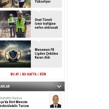
Yükseliyor
Onat Tüneli
İzmir trafiğine
nefes aldıracak
Menemen FK
Ligden Çekilme
Kararı Aldı
BU AY
|
BU HAFTA
|
DÜN
ZARLAR
bahattin Karaca
oça’da Dört Mevsim
rdürülebilir Turizm