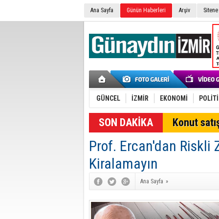
Ana Sayfa
Günün Haberleri
Arşiv
Sitene
GÜNCEL
İZMİR
EKONOMİ
POLİT
SON DAKİKA
Konut satış
Prof. Ercan'dan Riskli
Kiralamayın
Ana Sayfa
»