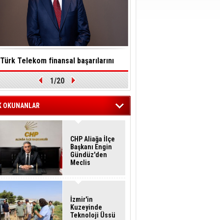
Türk Telekom finansal başarılarını
Toksinler saatler içinde so
1/20
ürdürülebilirlik vizyonuyla taçlandırdı
felç edebilir
K OKUNANLAR
CHP Aliağa İlçe
Başkanı Engin
Gündüz'den
Meclis
Üyelerine İstifa
Çağrısı
İzmir'in
Kuzeyinde
Teknoloji Üssü