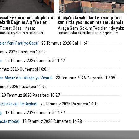
İnşaat Sektörünün Taleplerini
Aliağa'daki yakıt tankeri yangınına
ktrik Dağıtım A.Ş.’Ye İletti
İzmir İtfaiyesi’nden hızlı müdahale
Ticaret Odası, inşaat
Aliağa Gemi Söküm Tesisleri'nde yakıt
ndeki üyelerinin talepleri
tankeri olarak kullanılan bir gemide
 GDZ Elektrik Dağıtım
yangın çıktı. İzmir Büyükşehir
leriyle toplantı düzenledi.
Belediyesi İtfaiye Dairesi Başkanlığı
ler Yeni Parti'ye Geçti
28 Temmuz 2026 Salı 11:41
ede sayaç panosu ve enerji
ekipleri, ihbarın ardından hızla bölgeye
üzenlemeleriyle ilgili yeni
ulaştı.
muz 2026 Pazartesi 17:02
 ve başvuru süreçleri
mı
25 Temmuz 2026 Cumartesi 11:47
ndirildi.
mmuz 2026 Cumartesi 10:01
an Akyüz'den Aliağa'ya Ziyaret
23 Temmuz 2026 Perşembe 17:09
muz 2026 Pazartesi 11:05
20 Temmuz 2026 Pazartesi 10:27
 Festivali İle Başladı
20 Temmuz 2026 Pazartesi 10:13
ği
18 Temmuz 2026 Cumartesi 14:37
lacak model
18 Temmuz 2026 Cumartesi 14:28