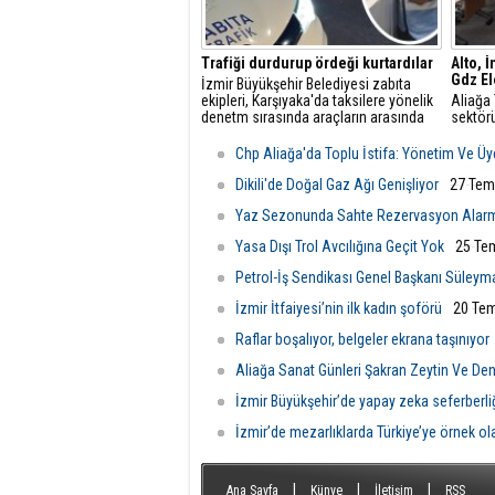
Trafiği durdurup ördeği kurtardılar
Alto, 
Gdz Ele
İzmir Büyükşehir Belediyesi zabıta
ekipleri, Karşıyaka'da taksilere yönelik
Aliağa 
denetm sırasında araçların arasında
sektörü
kalan yeşilbaşlı dişi ördeği fark ederek
üzerine
trafiği durdurdu.
yetkili
Chp Aliağa'da Toplu İstifa: Yönetim Ve Üye
Görüşm
odası d
Dikili'de Doğal Gaz Ağı Genişliyor
27 Tem
şartlar
Yaz Sezonunda Sahte Rezervasyon Alar
değerle
Yasa Dışı Trol Avcılığına Geçit Yok
25 Te
Petrol-İş Sendikası Genel Başkanı Süleym
İzmir İtfaiyesi’nin ilk kadın şoförü
20 Tem
Raflar boşalıyor, belgeler ekrana taşınıyor
Aliağa Sanat Günleri Şakran Zeytin Ve Deniz
İzmir Büyükşehir’de yapay zeka seferberli
İzmir’de mezarlıklarda Türkiye’ye örnek o
|
|
|
Ana Sayfa
Künye
İletişim
RSS