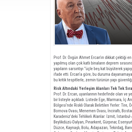
Prof. Dr. Övgün Ahmet Ercan'ın dikkat çektiği en
yapılmış olan çok katlı binaların deprem sırasında
yapıların sarsıntıyı "üçle beş kat büyüterek yap
ifade etti. Ercan'a göre, bu duruma dayanamayan 
bu kritik tespitlerle, zemin türünün yapı güvenliğ
Risk Altındaki Yerleşim Alanları Tek Tek Sır
Prof. Dr. Ercan, uyarılarının hedefinde olan ve yer
bir listeyle açıkladı. Listede Ege, Marmara, İç A
Bölgesi'nde Riskli Olarak Belirtilen Yerler: Tire,
Bornova Ovası, Menemen Ovası, İnciraltı, Bostanl
Karadeniz'deki Tehlikeli Alanlar: İzmit, İstanbu
Beylikdüzü-Dalyan, Pınarkent, Gürpınar, Esenyur
Düzce, Kaynaşlı, Bolu, Adapazarı, Tekirdağ, Ban