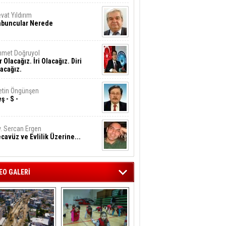
vat Yıldırım
abuncular Nerede
hmet Doğruyol
r Olacağız. İri Olacağız. Diri
acağız.
tin Öngünşen
ş - S -
. Sercan Ergen
cavüz ve Evlilik Üzerine...
EO GALERİ