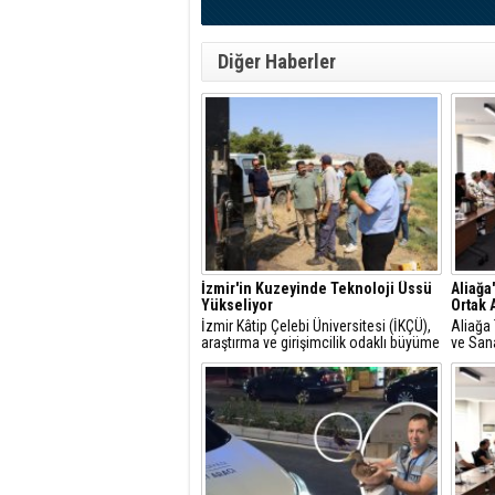
Diğer Haberler
İzmir'in Kuzeyinde Teknoloji Üssü
Aliağa
Yükseliyor
Ortak 
İzmir Kâtip Çelebi Üniversitesi (İKÇÜ),
Aliağa 
araştırma ve girişimcilik odaklı büyüme
ve Sana
vizyonunun en önemli yatırımlarından
ilçede 
biri olan Technocity İzmir Teknoloji
danışma
Geliştirme Bölgesi projesinde yeni bir
toplantı
aşamaya geçti.