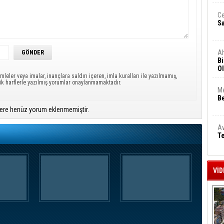
Ce
S
A
Bi
Ol
mleler veya imalar, inançlara saldırı içeren, imla kuralları ile yazılmamış,
ük harflerle yazılmış yorumlar onaylanmamaktadır.
Me
Be
ere henüz yorum eklenmemiştir.
Av
Te
VİD