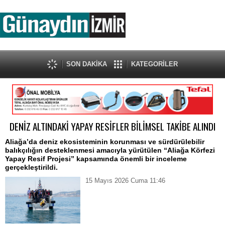
SON DAKİKA
KATEGORİLER
DENİZ ALTINDAKİ YAPAY RESİFLER BİLİMSEL TAKİBE ALINDI
Aliağa’da deniz ekosisteminin korunması ve sürdürülebilir
balıkçılığın desteklenmesi amacıyla yürütülen “Aliağa Körfezi
Yapay Resif Projesi” kapsamında önemli bir inceleme
gerçekleştirildi.
15 Mayıs 2026 Cuma 11:46