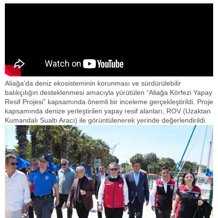
Aliağa’da deniz ekosisteminin korunması ve sürdürülebilir
balıkçılığın desteklenmesi amacıyla yürütülen “Aliağa Körfezi Yapay
Resif Projesi” kapsamında önemli bir inceleme gerçekleştirildi. Proje
kapsamında denize yerleştirilen yapay resif alanları, ROV (Uzaktan
Kumandalı Sualtı Aracı) ile görüntülenerek yerinde değerlendirildi.