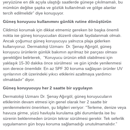
yeryüzüne en dik açıyla ulaştığı saatlerde güneşe çıkılmamalı, bu
mümkün değilse şapka ve gözlük kullanılmalı ve gölge alanlar
tercih edilmelidir” diye konuşuyor.
Güneş koruyucu kullanımını günlük rutine dönüştürün
Cildimizi korumak için dikkat etmemiz gereken bir başka önemli
nokta ise güneş koruyucudan düzenli olarak faydalanmak olmalı.
Ancak çoğumuz güneş koruyucuyu yalnızca plaja giderken
kullanıyoruz. Dermatoloji Uzmanı Dr. Şenay Ağırgöl, güneş
koruyucu ürünlerin günlük bakımın ayrılmaz bir parçası olması
gerektiğini belirterek, “Koruyucu ürünün etkili olabilmesi için
yaklaşık 15-30 dakika önce sürülmesi ve gün içinde yenilenmesi
son derece önemlidir. En az SPF 30 koruma sağlayan ürünler UV
ışınlarının cilt üzerindeki yıkıcı etkilerini azaltmaya yardımcı
olmaktadır” diyor.
Güneş koruyucuyu her 2 saatte bir uygulayın
Dermatoloji Uzmanı Dr. Şenay Ağırgöl, güneş koruyucuların
etkilerinin devam etmesi için genel olarak her 2 saatte bir
yenilenmelerini önerirken, şu bilgileri veriyor: “Terleme, denize veya
havuza girme, yüzü havluyla kurulama gibi durumlarda ise bu
sürenin beklenmeden ürünün tekrar sürülmesi gerekir. Tek seferlik
uygulamanın gün boyu koruma sağlamadığı unutulmamalıdır.”