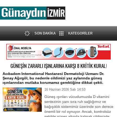
SON DAKİKA
KATEGORİLER
GÜNEŞİN ZARARLI IŞINLARINA KARŞI 8 KRİTİK KURAL!
Acıbadem International Hastanesi Dermatoloji Uzmanı Dr.
Şenay Ağırgöl, bu nedenle cildimizi yaz aylarında güneş
ışınlarından mutlaka korumamız gerektiğine dikkat çekti.
16 Haziran 2026 Salı 14:53
Güneş ışınları vücudumuzda D vitamini
sentezinin yanı sıra ruh sağlığımız ve
bağışıklık sistemimiz üzerinde son derece
önemli bir rol oynuyor. Ancak, kontrolsüz
şekilde güneş altında kalmak cildimizde