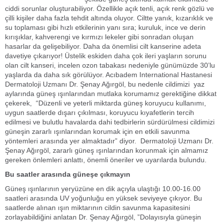
ciddi sorunlar oluşturabiliyor. Özellikle açık tenli, açık renk gözlü ve
çilli kişiler daha fazla tehdit altında oluyor. Ciltte yanık, kızarıklık ve
su toplaması gibi hızlı etkilerinin yanı sıra; kuruluk, ince ve derin
kırışıklar, kahverengi ve kırmızı lekeler gibi sonradan oluşan
hasarlar da gelişebiliyor. Daha da önemlisi cilt kanserine adeta
davetiye çıkarıyor! Üstelik eskiden daha çok ileri yaşların sorunu
olan cilt kanseri, incelen ozon tabakası nedeniyle günümüzde 30’lu
yaşlarda da daha sık görülüyor. Acıbadem International Hastanesi
Dermatoloji Uzmanı Dr. Şenay Ağırgöl, bu nedenle cildimizi yaz
aylarında güneş ışınlarından mutlaka korumamız gerektiğine dikkat
çekerek, “Düzenli ve yeterli miktarda güneş koruyucu kullanımı,
uygun saatlerde dışarı çıkılması, koruyucu kıyafetlerin tercih
edilmesi ve bulutlu havalarda dahi tedbirlerin sürdürülmesi cildimizi
güneşin zararlı ışınlarından korumak için en etkili savunma
yöntemleri arasında yer almaktadır” diyor. Dermatoloji Uzmanı Dr.
Şenay Ağırgöl, zararlı güneş ışınlarından korunmak için almamız
gereken önlemleri anlattı, önemli öneriler ve uyarılarda bulundu.
Bu saatler arasında güneşe çıkmayın
Güneş ışınlarının yeryüzüne en dik açıyla ulaştığı 10.00-16.00
saatleri arasında UV yoğunluğu en yüksek seviyeye çıkıyor. Bu
saatlerde alınan ışın miktarının cildin savunma kapasitesini
zorlayabildiğini anlatan Dr. Şenay Ağırgöl, ”Dolayısıyla güneşin