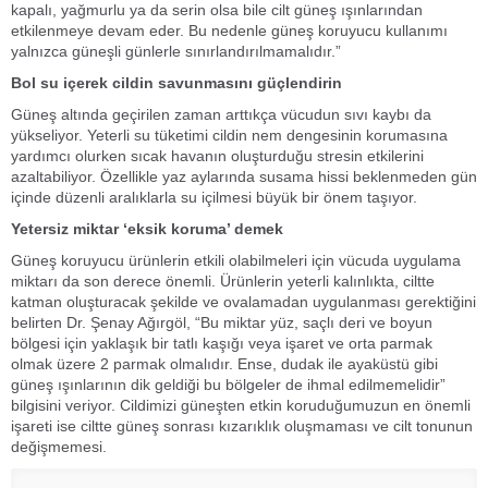
kapalı, yağmurlu ya da serin olsa bile cilt güneş ışınlarından
etkilenmeye devam eder. Bu nedenle güneş koruyucu kullanımı
yalnızca güneşli günlerle sınırlandırılmamalıdır.”
Bol su içerek cildin savunmasını güçlendirin
Güneş altında geçirilen zaman arttıkça vücudun sıvı kaybı da
yükseliyor. Yeterli su tüketimi cildin nem dengesinin korumasına
yardımcı olurken sıcak havanın oluşturduğu stresin etkilerini
azaltabiliyor. Özellikle yaz aylarında susama hissi beklenmeden gün
içinde düzenli aralıklarla su içilmesi büyük bir önem taşıyor.
Yetersiz miktar ‘eksik koruma’ demek
Güneş koruyucu ürünlerin etkili olabilmeleri için vücuda uygulama
miktarı da son derece önemli. Ürünlerin yeterli kalınlıkta, ciltte
katman oluşturacak şekilde ve ovalamadan uygulanması gerektiğini
belirten Dr. Şenay Ağırgöl, “Bu miktar yüz, saçlı deri ve boyun
bölgesi için yaklaşık bir tatlı kaşığı veya işaret ve orta parmak
olmak üzere 2 parmak olmalıdır. Ense, dudak ile ayaküstü gibi
güneş ışınlarının dik geldiği bu bölgeler de ihmal edilmemelidir”
bilgisini veriyor. Cildimizi güneşten etkin koruduğumuzun en önemli
işareti ise ciltte güneş sonrası kızarıklık oluşmaması ve cilt tonunun
değişmemesi.