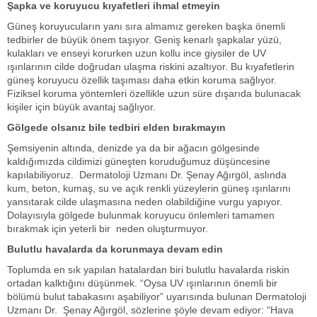
Şapka ve koruyucu kıyafetleri ihmal etmeyin
Güneş koruyucuların yanı sıra almamız gereken başka önemli
tedbirler de büyük önem taşıyor. Geniş kenarlı şapkalar yüzü,
kulakları ve enseyi korurken uzun kollu ince giysiler de UV
ışınlarının cilde doğrudan ulaşma riskini azaltıyor. Bu kıyafetlerin
güneş koruyucu özellik taşıması daha etkin koruma sağlıyor.
Fiziksel koruma yöntemleri özellikle uzun süre dışarıda bulunacak
kişiler için büyük avantaj sağlıyor.
Gölgede olsanız bile tedbiri elden bırakmayın
Şemsiyenin altında, denizde ya da bir ağacın gölgesinde
kaldığımızda cildimizi güneşten koruduğumuz düşüncesine
kapılabiliyoruz. Dermatoloji Uzmanı Dr. Şenay Ağırgöl, aslında
kum, beton, kumaş, su ve açık renkli yüzeylerin güneş ışınlarını
yansıtarak cilde ulaşmasına neden olabildiğine vurgu yapıyor.
Dolayısıyla gölgede bulunmak koruyucu önlemleri tamamen
bırakmak için yeterli bir neden oluşturmuyor.
Bulutlu havalarda da korunmaya devam edin
Toplumda en sık yapılan hatalardan biri bulutlu havalarda riskin
ortadan kalktığını düşünmek. “Oysa UV ışınlarının önemli bir
bölümü bulut tabakasını aşabiliyor” uyarısında bulunan Dermatoloji
Uzmanı Dr. Şenay Ağırgöl, sözlerine şöyle devam ediyor: “Hava