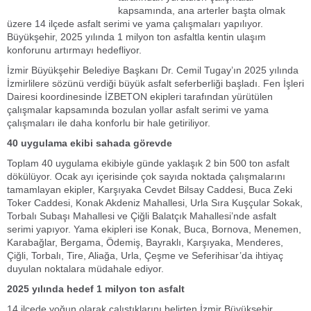
kapsamında, ana arterler başta olmak
üzere 14 ilçede asfalt serimi ve yama çalışmaları yapılıyor.
Büyükşehir, 2025 yılında 1 milyon ton asfaltla kentin ulaşım
konforunu artırmayı hedefliyor.
İzmir Büyükşehir Belediye Başkanı Dr. Cemil Tugay’ın 2025 yılında
İzmirlilere sözünü verdiği büyük asfalt seferberliği başladı. Fen İşleri
Dairesi koordinesinde İZBETON ekipleri tarafından yürütülen
çalışmalar kapsamında bozulan yollar asfalt serimi ve yama
çalışmaları ile daha konforlu bir hale getiriliyor.
40 uygulama ekibi sahada görevde
Toplam 40 uygulama ekibiyle günde yaklaşık 2 bin 500 ton asfalt
dökülüyor. Ocak ayı içerisinde çok sayıda noktada çalışmalarını
tamamlayan ekipler, Karşıyaka Cevdet Bilsay Caddesi, Buca Zeki
Toker Caddesi, Konak Akdeniz Mahallesi, Urla Sıra Kuşçular Sokak,
Torbalı Subaşı Mahallesi ve Çiğli Balatçık Mahallesi’nde asfalt
serimi yapıyor. Yama ekipleri ise Konak, Buca, Bornova, Menemen,
Karabağlar, Bergama, Ödemiş, Bayraklı, Karşıyaka, Menderes,
Çiğli, Torbalı, Tire, Aliağa, Urla, Çeşme ve Seferihisar’da ihtiyaç
duyulan noktalara müdahale ediyor.
2025 yılında hedef 1 milyon ton asfalt
14 ilçede yoğun olarak çalıştıklarını belirten İzmir Büyükşehir