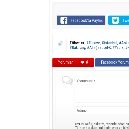
Facebook'ta Paylaş
Twe
Etiketler:
#Türkiye
,
#İstanbul
,
#Anka
#Bakırçay
,
#AliağasporFK
,
#Yıldız
,
#F
Yorumlar
0
Facebook Yoruml
UYARI:
Küfür, hakaret, rencide edici cü
Türkçe karakter kullanılmayan ve büy