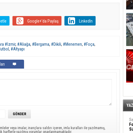
etle
Google+'da Paylaş
LinkedIn
ra #İzmir
,
#Aliağa
,
#Bergama
,
#Dikili
,
#Menemen
,
#Foça
,
utbol
,
#Altyapı
arı
YA
Se
F
mleler veya imalar, inançlara saldırı içeren, imla kuralları ile yazılmamış,
Sü
ük harflerle yazılmış yorumlar onaylanmamaktadır.