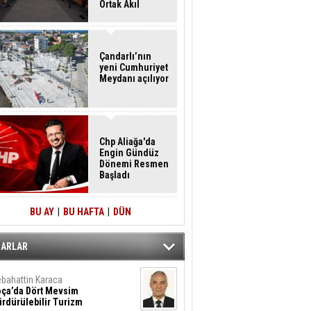
Ortak Akıl
Buluşması
Çandarlı’nın
yeni Cumhuriyet
Meydanı açılıyor
Chp Aliağa'da
Engin Gündüz
Dönemi Resmen
Başladı
BU AY
|
BU HAFTA
|
DÜN
ZARLAR
bahattin Karaca
oça’da Dört Mevsim
rdürülebilir Turizm