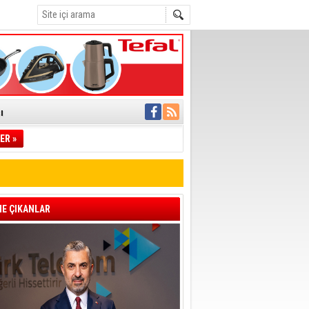
ı
ER »
pıldı
 Toplandı
A.Ş.’Ye İletti
 hızlı müdahale
E ÇIKANLAR
'ye Geçti