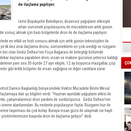
de ilaçlama yapılıyor.
İzmir Büyükşehir Belediyesi, düzensiz yağışların etkisiyle
artan sivrisinek popülasyonu ile mücadelesini artık günün
ekilde sonuç almak için bazı bölgelerde dron ile de ilaçlama yapılıyor.
ede en etkili ve hızlı sonucu almak için artık günün teknolojileri ile
ıl ilk kez zirai ilaçlama dronu, sivrisineklerin en çok ürediği ve rüzgarın
s
n biri olan Gediz Deltası’nın Foça Bağarası ile birleştiği bölümde
13 dekar ilaçlama yapabilen dron, insan ve makine gücünün yetersiz kaldığı
ÇO
delenin yanı sıra 30 ilçede 27 ayrı ekiple, 12 ay boyunca mazgallar, çöp
ereler gibi kritik bölgeler de insan sağlığına ve diğer canlılara zarar
ntrol Dairesi Başkanlığı bünyesindeki Vektör Mücadele Birimi Mesul
çlamaya dair şu bilgileri verdi: “Haziran ayındaki yağışların etkisi ile
de, çalışmalarımızı dron yardımı ile sürdürüyoruz. Gediz Deltası’nın
rin üreme alanlarından. Bu nedenle popülasyon fazla. Rüzgarın hızı ile
zlerine taşınması da çok kolay. Buraya insan gücü ile ulaşmak ise hayli
 yöntemlerimizin başında dron ile ilaçlama geliyor” dedi.