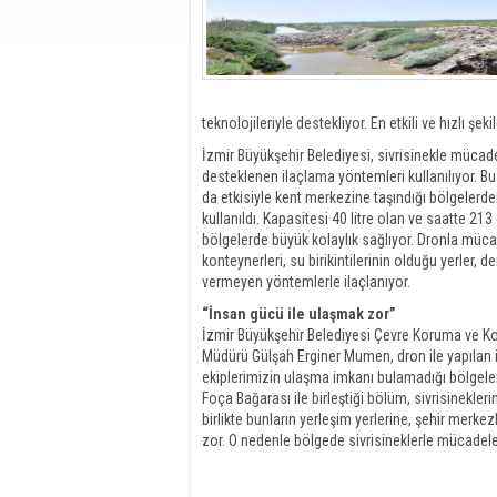
teknolojileriyle destekliyor. En etkili ve hızlı ş
İzmir Büyükşehir Belediyesi, sivrisinekle mücadel
desteklenen ilaçlama yöntemleri kullanılıyor. Bu y
da etkisiyle kent merkezine taşındığı bölgelerde
kullanıldı. Kapasitesi 40 litre olan ve saatte 2
bölgelerde büyük kolaylık sağlıyor. Dronla müca
konteynerleri, su birikintilerinin olduğu yerler, d
vermeyen yöntemlerle ilaçlanıyor.
“İnsan gücü ile ulaşmak zor”
İzmir Büyükşehir Belediyesi Çevre Koruma ve Ko
Müdürü Gülşah Erginer Mumen, dron ile yapılan ila
ekiplerimizin ulaşma imkanı bulamadığı bölgeler
Foça Bağarası ile birleştiği bölüm, sivrisinekle
birlikte bunların yerleşim yerlerine, şehir merke
zor. O nedenle bölgede sivrisineklerle mücadele