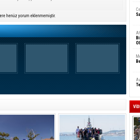
Ce
S
ere henüz yorum eklenmemiştir.
A
Bi
Ol
Me
Be
Av
Te
VİD