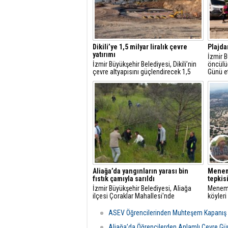
Dikili’ye 1,5 milyar liralık çevre
Plajda
yatırımı
İzmir B
İzmir Büyükşehir Belediyesi, Dikili’nin
öncülü
çevre altyapısını güçlendirecek 1,5
Günü et
milyar liralık yatırımı hayata geçiriyor.
Karab
Plajı’n
dibi te
atık çık
Aliağa’da yangınların yarası bin
Meneme
fıstık çamıyla sarıldı
tepkisi
İzmir Büyükşehir Belediyesi, Aliağa
Meneme
ilçesi Çoraklar Mahallesi'nde
köyler
geçtiğimiz ağustos ayında meydana
Meneme
gelen yangında zarar gören makilik
çöp tes
ASEV Öğrencilerinden Muhteşem Kapanış
alanı yeniden ağaçlandırdı.
Aliağa’da Öğrencilerden Anlamlı Çevre Gün