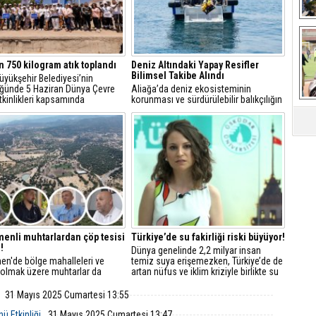
Ça
n 750 kilogram atık toplandı
Deniz Altındaki Yapay Resifler
Bilimsel Takibe Alındı
üyükşehir Belediyesi’nin
ğünde 5 Haziran Dünya Çevre
Aliağa’da deniz ekosisteminin
kinlikleri kapsamında
korunması ve sürdürülebilir balıkçılığın
urun Mordoğan Kocakum
desteklenmesi amacıyla yürütülen
da gerçekleştirilen kıyı ve deniz
“Aliağa Körfezi Yapay Resif Projesi”
mizliğinde yaklaşık 750 kilogram
kapsamında önemli bir inceleme
arıldı.
gerçekleştirildi.
nli muhtarlardan çöp tesisi
Türkiye’de su fakirliği riski büyüyor!
!
Dünya genelinde 2,2 milyar insan
n'de bölge mahalleleri ve
temiz suya erişemezken, Türkiye’de de
i olmak üzere muhtarlar da
artan nüfus ve iklim kriziyle birlikte su
n dayanışmasına katılarak,
fakirliği riski büyüyor.
isine tepki gösterdi.
31 Mayıs 2025 Cumartesi 13:55
ü Etkinliği
31 Mayıs 2025 Cumartesi 13:47