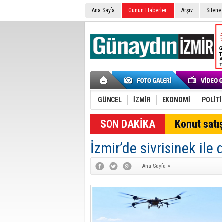
Ana Sayfa
Günün Haberleri
Arşiv
Sitene
GÜNCEL
İZMİR
EKONOMİ
POLİT
SON DAKİKA
Konut satış
İzmir’de sivrisinek il
Ana Sayfa
»