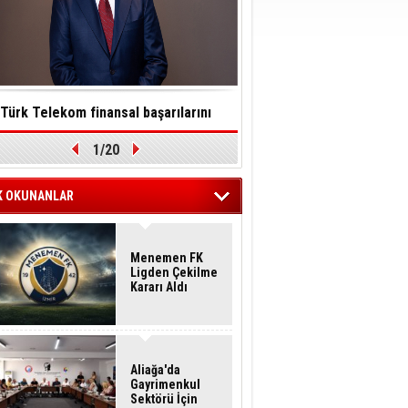
Türk Telekom finansal başarılarını
Toksinler saatler içinde so
1/20
ürdürülebilirlik vizyonuyla taçlandırdı
felç edebilir
K OKUNANLAR
Menemen FK
Ligden Çekilme
Kararı Aldı
Aliağa'da
Gayrimenkul
Sektörü İçin