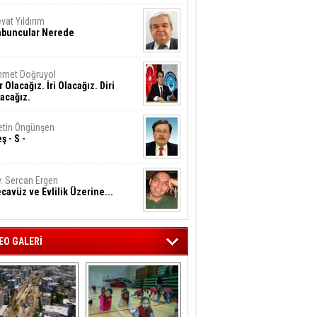
vat Yıldırım
abuncular Nerede
hmet Doğruyol
r Olacağız. İri Olacağız. Diri
acağız.
tin Öngünşen
ş - S -
. Sercan Ergen
cavüz ve Evlilik Üzerine...
EO GALERİ