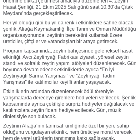
önemine dikkat çekilmesi amacıyla düzenlenen 4. Zeytin
Hasat Şenliği, 21 Ekim 2025 Salı günü saat 10.30’da Çıtak
Meydanı’nda gerçekleştirilecek.
Her yıl olduğu gibi bu yıl da renkli etkinliklere sahne olacak
şenlik, Aliağa Kaymakamlığı İlçe Tarım ve Orman Müdürlüğü
organizasyonunda, zeytinin bereketini kutlamak üzere
üreticiler, çiftçiler ve vatandaşları bir araya getirecek.
Program kapsamında; zeytin bahçesinde geleneksel hasat
etkinliği, Avcı Zeytinyağı Fabrikası ziyareti, yöresel zeytin
standı ve sofralık zeytin yapımı atölyeleri düzenlenecek. Gün
boyunca devam edecek etkinliklerde ayrıca “En İyi
Zeytinyağlı Sarma Yarışması” ve “Zeytinyağı Tadım
Yarışması” ile katılımcılar keyifli anlar yaşayacak.
Etkinliklerin ardından düzenlenecek ödül töreniyle
yarışmalarda dereceye girenlere hediyeleri verilecek. Şenlik
kapsamında ayrıca çekilişle sürpriz hediyeler dağıtılacak ve
katılımcılara zeytin fidanı hediye edilecek. Gün, müzik
dinletisiyle son bulacak.
Zeytinin Aliağa’nın tarımsal kimliğinde özel bir yere sahip
olduğunu vurgulayan etkinlik, hem üreticiye moral verecek
hem de yerel ürünlerin tanıtımına katkı sağlayacak.