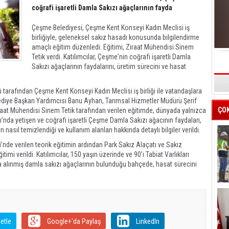
coğrafi işaretli Damla Sakızı ağaçlarının fayda
Çeşme Belediyesi, Çeşme Kent Konseyi Kadın Meclisi iş
birliğiyle, geleneksel sakız hasadı konusunda bilgilendirme
amaçlı eğitim düzenledi. Eğitimi, Ziraat Mühendisi Sinem
Tetik verdi. Katılımcılar, Çeşme'nin coğrafi işaretli Damla
Sakızı ağaçlarının faydalarını, üretim sürecini ve hasat
s
arafından Çeşme Kent Konseyi Kadın Meclisi iş birliği ile vatandaşlara
elediye Başkan Yardımcısı Banu Ayhan, Tarımsal Hizmetler Müdürü Şerif
ÇO
Ziraat Mühendisi Sinem Tetik tarafından verilen eğitimde, dünyada yalnızca
nda yetişen ve coğrafi işaretli Çeşme Damla Sakızı ağacının faydaları,
 nasıl temizlendiği ve kullanım alanları hakkında detaylı bilgiler verildi.
nde verilen teorik eğitimin ardından Park Sakız Alaçatı ve Sakız
mi verildi. Katılımcılar, 150 yaşın üzerinde ve 90’ı Tabiat Varlıkları
na alınmış damla sakızı ağaçlarının bulunduğu bahçede, hasat sürecini
etle
Google+'da Paylaş
LinkedIn