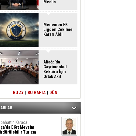
Meclis
Üyelerine İstifa
Çağrısı
Menemen FK
Ligden Çekilme
Kararı Aldı
Aliağa'da
Gayrimenkul
Sektörü İçin
Ortak Akıl
Buluşması
BU AY
|
BU HAFTA
|
DÜN
ZARLAR
bahattin Karaca
oça’da Dört Mevsim
rdürülebilir Turizm