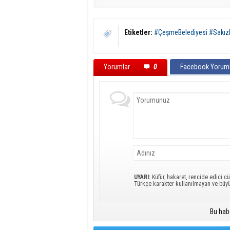
Etiketler:
#ÇeşmeBelediyesi #SakızH
Yorumlar
0
Facebook Yoruml
UYARI:
Küfür, hakaret, rencide edici cü
Türkçe karakter kullanılmayan ve büy
Bu hab