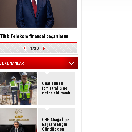
Türk Telekom finansal başarılarını
Toksinler saatler içinde so
1/20
ürdürülebilirlik vizyonuyla taçlandırdı
felç edebilir
K OKUNANLAR
Onat Tüneli
İzmir trafiğine
nefes aldıracak
CHP Aliağa İlçe
Başkanı Engin
Gündüz'den