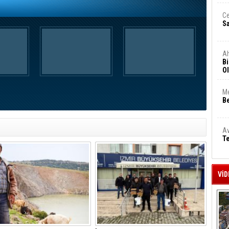
Ce
S
A
Bi
Ol
Me
Be
Av
Te
VİD