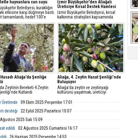
letle hayvanlara can suyu
İzmir Büyükşehir’den Aliağalı
Üreticiye Kırsal Destek Hamlesi
üyükşehir Belediyesi, kuraklığın
aki etkisine karşı düğmeye bastı.
İzmir Büyükşehir Belediyesi, kırsal
et tamamlandı, hedef 100’e
kalkınma stratejileri kapsamında
Ça
ak. Hem üretici hem yaban
Aliağa’daki küçük ölçekli hayvancılık
nefes alacak, göletler
işletmelerine yönelik ekipman ve hijyen
arda bile kullanılacak.
desteği sağladı.
 Hasadı Aliağa’da Şenliğe
Aliağa, 4. Zeytin Hasat Şenliği’nde
tü
Buluşuyor
da Zeytinin Bereketi 4.Zeytin
Aliağa’da zeytin ve zeytinyağı
enliği’nde Kutlandı
kültürünü yaşatmak, üreticiyi
desteklemek için 4. Zeytin Hasat
Şenliği, 21 Ekim 2025 Salı günü saat
r Üretimde
09 Ekim 2025 Perşembe 17:01
10.30'da Çıtak Meydanı'nda
düzenlenecek.
em desteği
22 Eylül 2025 Pazartesi 10:07
 Ağustos 2025 Salı 15:09
sat edildi
02 Ağustos 2025 Cumartesi 16:17
ildi
26 Haziran 2025 Perşembe 14:53