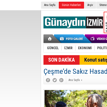
Ana Sayfa
Günün Haberleri
Arşiv
Sitene
GÜNCEL
İZMİR
EKONOMİ
POLİT
SON DAKİKA
Konut satış
Çeşme’de Sakız Hasadı 
Ana Sayfa
»