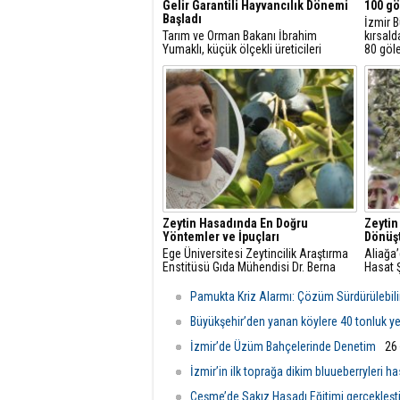
Gelir Garantili Hayvancılık Dönemi
100 gö
Başladı
İzmir B
Tarım ve Orman Bakanı İbrahim
kırsald
Yumaklı, küçük ölçekli üreticileri
80 göl
desteklemek amacıyla "Gelir Garantili
çıkarm
Besicilik Projesi"ni hayata
hayatı 
geçirdiklerini açıkladı.
yangınl
Zeytin Hasadında En Doğru
Zeytin
Yöntemler ve İpuçları
Dönüş
Ege Üniversitesi Zeytincilik Araştırma
Aliağa’
Enstitüsü Gıda Mühendisi Dr. Berna
Hasat Ş
Yıldırım, zeytin hasadında dikkat
edilmesi gereken en önemli noktalara
Pamukta Kriz Alarmı: Çözüm Sürdürülebili
dair açıklamalarda bulundu.
Büyükşehir’den yanan köylere 40 tonluk y
İzmir’de Üzüm Bahçelerinde Denetim
26
İzmir’in ilk toprağa dikim bluueberryleri ha
Çeşme’de Sakız Hasadı Eğitimi gerçekleştir