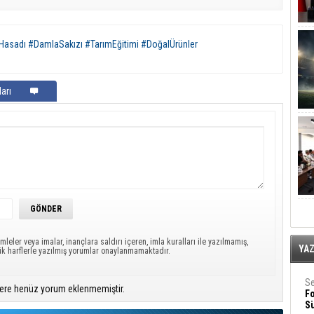
asadı #DamlaSakızı #TarımEğitimi #DoğalÜrünler
arı
mleler veya imalar, inançlara saldırı içeren, imla kuralları ile yazılmamış,
YA
ük harflerle yazılmış yorumlar onaylanmamaktadır.
Se
ere henüz yorum eklenmemiştir.
F
Sü