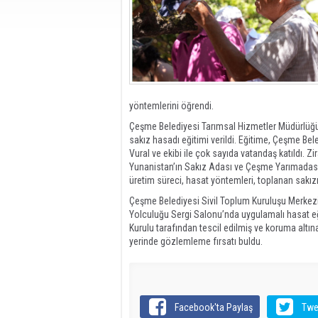
yöntemlerini öğrendi.
Çeşme Belediyesi Tarımsal Hizmetler Müdürlüğü t
sakız hasadı eğitimi verildi. Eğitime, Çeşme B
Vural ve ekibi ile çok sayıda vatandaş katıldı. 
Yunanistan’ın Sakız Adası ve Çeşme Yarımadası’
üretim süreci, hasat yöntemleri, toplanan sakızın
Çeşme Belediyesi Sivil Toplum Kuruluşu Merkezi’
Yolculuğu Sergi Salonu’nda uygulamalı hasat eğiti
Kurulu tarafından tescil edilmiş ve koruma altı
yerinde gözlemleme fırsatı buldu.
Facebook'ta Paylaş
Twe