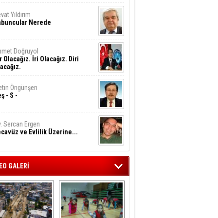
vat Yıldırım
abuncular Nerede
hmet Doğruyol
r Olacağız. İri Olacağız. Diri
acağız.
tin Öngünşen
ş - S -
. Sercan Ergen
cavüz ve Evlilik Üzerine...
EO GALERİ