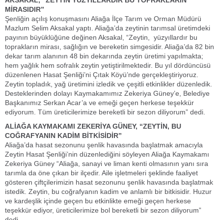
AKSAKAL, “ZEYTİN YÜZYILLARDIR BU TOPRAKLARIN
MİRASIDIR”
Şenliğin açılış konuşmasını Aliağa İlçe Tarım ve Orman Müdürü
Mazlum Selim Aksakal yaptı. Aliağa’da zeytinin tarımsal üretimdeki
payının büyüklüğüne değinen Aksakal, “Zeytin, yüzyıllardır bu
toprakların mirası, sağlığın ve bereketin simgesidir. Aliağa’da 82 bin
dekar tarım alanının 48 bin dekarında zeytin üretimi yapılmakta;
hem yağlık hem sofralık zeytin yetiştirilmektedir. Bu yıl dördüncüsü
düzenlenen Hasat Şenliği’ni Çıtak Köyü’nde gerçekleştiriyoruz.
Zeytin topladık, yağ üretimini izledik ve çeşitli etkinlikler düzenledik.
Desteklerinden dolayı Kaymakamımız Zekeriya Güney’e, Belediye
Başkanımız Serkan Acar’a ve emeği geçen herkese teşekkür
ediyorum. Tüm üreticilerimize bereketli bir sezon diliyorum” dedi.
ALİAĞA KAYMAKAMI ZEKERİYA GÜNEY, “ZEYTİN, BU
COĞRAFYANIN KADİM BİTKİSİDİR”
Aliağa’da hasat sezonunu şenlik havasında başlatmak amacıyla
Zeytin Hasat Şenliği’nin düzenlediğini söyleyen Aliağa Kaymakamı
Zekeriya Güney “Aliağa, sanayi ve liman kenti olmasının yanı sıra
tarımla da öne çıkan bir ilçedir. Aile işletmeleri şeklinde faaliyet
gösteren çiftçilerimizin hasat sezonunu şenlik havasında başlatmak
istedik. Zeytin, bu coğrafyanın kadim ve anlamlı bir bitkisidir. Huzur
ve kardeşlik içinde geçen bu etkinlikte emeği geçen herkese
teşekkür ediyor, üreticilerimize bol bereketli bir sezon diliyorum”
dedi.