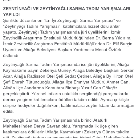
ZEYNTİNYAĞI VE ZEYTİNYAĞLI SARMA TADIM YARIŞMALARI
YAPILDI
Şenlikte düzenlenen “En İyi Zeytinyağlı Sarma Yarışması” ve
“Zeytinyağı Tadım Yarışması”, katılımcılara lezzet dolu anlar
yaşattı. Zeytinyağı Tadım yarışmasında jüri üyeliklerini; İzmir
Zeytincilik Araştırma Enstitüsü Müdürlüğü’nden Dr. Berna Yıldırım,
İzmir Zeytincilik Araştırma Enstitüsü Müdürlüğü’nden Dr. Elif Burçin
Uyanık ve Aliağa Belediyesi Başkan Yardımcısı Mesut Öztürk
üstlendi.
Zeytinyağlı Sarma Tadım Yarışmasında ise jüri üyeliklerini; Aliağa
Kaymakamı Sayın Zekeriya Güney, Aliağa Belediye Başkanı Serkan
Acar, Aliağa Radisson Otel Şefi Sedat Çetiner, Aliağa By Hilton Otel
Şefi Emrah Tütüncüoğlu, Aliağa İlçe Emniyet Müdürü Ahmet Can,
Aliağa İlçe Jandarma Komutanı Binbaşı Yusuf Can Gökgöz
gerçekleştirdi. Yöresel tatların ustalıkla sergilendiği yarışmalarda
dereceye giren katılımcılara ödülleri takdim edildi. Ayrıca çekilişle
sürpriz hediyeler dağıtılırken, katılımcılara zeytin fidanı da armağan
edildi.
Zeytinyağlı Sarma Tadım Yarışmasında birinci Atatürk
Mahallesi’nden Derya Savran oldu. Yarışmada ilk üçe giren
katılımcılara ödüllerini Aliağa Kaymakamı Zekeriya Güney takdim
etti. Zeytinyağı tadım yarışmasında ise birinci Çıtak Mahallesi’nden