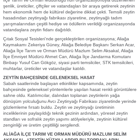
İlçe Tarım ve Orman Müdürlüğü’nün organizasyonuyla düzenlenen
şenlik, üreticiler, çiftçiler ve vatandaşları bir araya getirerek zeytinin
hem ekonomik hem de kültürel değerine dikkat çekti. Temsili zeytin
hasadından zeytinyağı fabrikası ziyaretine, zeytinyağlı tadım
yarışmalarından çeşitli hediye ve ödüllerin verildiği organizasyonda
vatandaşlara zeytin fidanı dağıtıldı.
Çıtak Sosyal Tesisleri’nde gerçekleştirilen organizasyona; Aliağa
Kaymakamı Zekeriya Güney, Aliağa Belediye Başkanı Serkan Acar,
Aliağa İlçe Tarım ve Orman Müdürü Mazlum Selim Aksakal, Aliağa
İlçe Emniyet Müdürü Ahmet Can, Aliağa İlçe Jandarma Komutanı
Binbaşı Yusuf Can Gökgöz, siyasi parti temsilciler, STK temsilcileri,
muhtarlar, üreticiler ve vatandaşlar katıldı.
ZEYTİN BAHÇESİNDE GELENEKSEL HASAT
Sabah saatlerinde başlayan etkinlikler kapsamında, zeytin
bahçesinde geleneksel yöntemlerle yapılan hasat renkli görüntülere
sahne oldu. Katılımcılar, dalından toplanan zeytinlerin yağa
dönüşüm yolculuğunu Avcı Zeytinyağı Fabrikası ziyaretinde yerinde
gözlemleme fırsatı buldu. Zeytin ve zeytinyağı üretiminin
inceliklerinin paylaşıldığı teknik gezinin ardından, yöresel zeytin
standları ve sofralık zeytin yapımı atölyeleriyle, zeytinin kültürel
zenginliği ve üretim çeşitliliği sergilendi.
ALİAĞA İLÇE TARIM VE ORMAN MÜDÜRÜ MAZLUM SELİM