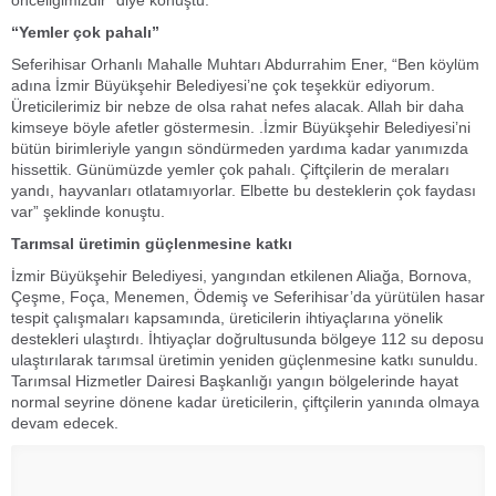
önceliğimizdir” diye konuştu.
“Yemler çok pahalı”
Seferihisar Orhanlı Mahalle Muhtarı Abdurrahim Ener, “Ben köylüm
adına İzmir Büyükşehir Belediyesi’ne çok teşekkür ediyorum.
Üreticilerimiz bir nebze de olsa rahat nefes alacak. Allah bir daha
kimseye böyle afetler göstermesin. .İzmir Büyükşehir Belediyesi’ni
bütün birimleriyle yangın söndürmeden yardıma kadar yanımızda
hissettik. Günümüzde yemler çok pahalı. Çiftçilerin de meraları
yandı, hayvanları otlatamıyorlar. Elbette bu desteklerin çok faydası
var” şeklinde konuştu.
Tarımsal üretimin güçlenmesine katkı
İzmir Büyükşehir Belediyesi, yangından etkilenen Aliağa, Bornova,
Çeşme, Foça, Menemen, Ödemiş ve Seferihisar’da yürütülen hasar
tespit çalışmaları kapsamında, üreticilerin ihtiyaçlarına yönelik
destekleri ulaştırdı. İhtiyaçlar doğrultusunda bölgeye 112 su deposu
ulaştırılarak tarımsal üretimin yeniden güçlenmesine katkı sunuldu.
Tarımsal Hizmetler Dairesi Başkanlığı yangın bölgelerinde hayat
normal seyrine dönene kadar üreticilerin, çiftçilerin yanında olmaya
devam edecek.