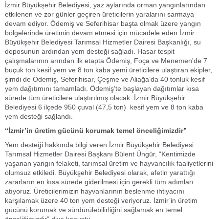
İzmir Büyükşehir Belediyesi, yaz aylarında orman yangınlarından
etkilenen ve zor günler geçiren üreticilerin yaralarını sarmaya
devam ediyor. Ödemiş ve Seferihisar başta olmak üzere yangın
bölgelerinde üretimin devam etmesi için mücadele eden İzmir
Büyükşehir Belediyesi Tarımsal Hizmetler Dairesi Başkanlığı, su
deposunun ardından yem desteği sağladı. Hasar tespit
çalışmalarının arından ilk etapta Ödemiş, Foça ve Menemen'de 7
buçuk ton kesif yem ve 8 ton kaba yemi üreticilere ulaştıran ekipler,
şimdi de Ödemiş, Seferihisar, Çeşme ve Aliağa’da 40 tonluk kesif
yem dağıtımını tamamladı. Ödemiş’te başlayan dağıtımlar kısa
sürede tüm üreticilere ulaştırılmış olacak. İzmir Büyükşehir
Belediyesi 6 ilçede 950 çuval (47,5 ton) kesif yem ve 8 ton kaba
yem desteği sağlandı.
“İzmir’in üretim gücünü korumak temel önceliğimizdir”
Yem desteği hakkında bilgi veren İzmir Büyükşehir Belediyesi
Tarımsal Hizmetler Dairesi Başkanı Bülent Üngür, “Kentimizde
yaşanan yangın felaketi, tarımsal üretim ve hayvancılık faaliyetlerini
olumsuz etkiledi. Büyükşehir Belediyesi olarak, afetin yarattığı
zararların en kısa sürede giderilmesi için gerekli tüm adımları
atıyoruz. Üreticilerimizin hayvanlarının beslenme ihtiyacını
karşılamak üzere 40 ton yem desteği veriyoruz. İzmir’in üretim
gücünü korumak ve sürdürülebilirliğini sağlamak en temel